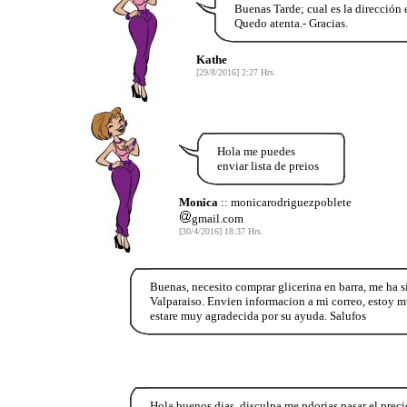
Buenas Tarde; cual es la dirección
Quedo atenta.- Gracias.
Kathe
[29/8/2016] 2:27 Hrs.
Hola me puedes
enviar lista de preios
Monica
:: monicarodriguezpoblete
gmail.com
[30/4/2016] 18:37 Hrs.
Buenas, necesito comprar glicerina en barra, me ha s
Valparaiso. Envien informacion a mi correo, estoy mu
estare muy agradecida por su ayuda. Salufos
Hola buenos dias, disculpa me pdorias pasar el prec