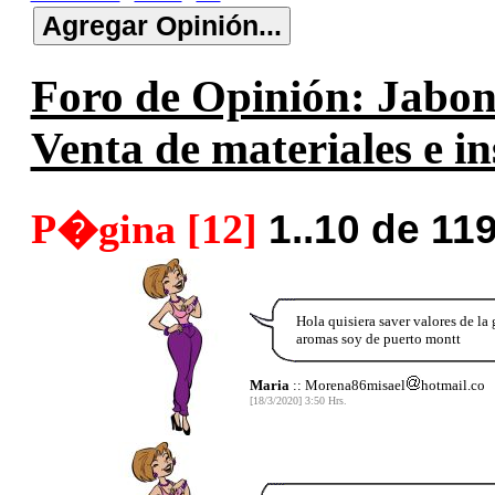
Foro de Opinión: Jabone
Venta de materiales e i
P�gina [12]
1..10 de 11
Hola quisiera saver valores de la g
aromas soy de puerto montt
Maria
:: Morena86misael
hotmail.co
[18/3/2020] 3:50 Hrs.