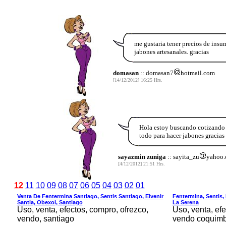
me gustaria tener precios de insum
jabones artesanales. gracias
domasan
:: domasan7
hotmail.com
[14/12/2012] 16:25 Hrs.
Hola estoy buscando cotizando m
todo para hacer jabones gracias
sayazmin zuniga
:: sayita_zu
yahoo
[4/12/2012] 21:51 Hrs.
12
11
10
09
08
07
06
05
04
03
02
01
Venta De Fentermina Santiago, Sentis Santiago, Elvenir
Fentermina, Sentis, 
Santia, Obexol, Santiago
La Serena
Uso, venta, efectos, compro, ofrezco,
Uso, venta, efe
vendo, santiago
vendo coquimb