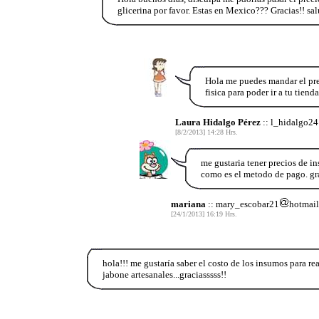
glicerina por favor. Estas en Mexico??? Gracias!! sal
Hola me puedes mandar el prec
fisica para poder ir a tu tienda
Laura Hidalgo Pérez
:: l_hidalgo24
[8/2/2013] 14:28 Hrs.
me gustaria tener precios de in
como es el metodo de pago. gr
mariana
:: mary_escobar21
hotmai
[24/1/2013] 16:19 Hrs.
hola!!! me gustaría saber el costo de los insumos para rea
jabone artesanales...graciasssss!!