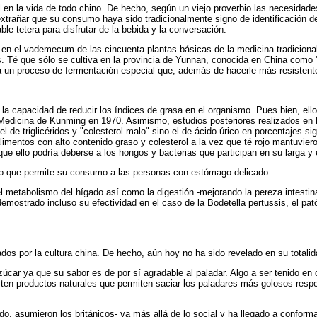
en la vida de todo chino. De hecho, según un viejo proverbio las necesidades 
extrañar que su consumo haya sido tradicionalmente signo de identificación de
le tetera para disfrutar de la bebida y la conversación.
en el vademecum de las cincuenta plantas básicas de la medicina tradicional 
 Té que sólo se cultiva en la provincia de Yunnan, conocida en China como 'el
a un proceso de fermentación especial que, además de hacerle más resistent
 la capacidad de reducir los índices de grasa en el organismo. Pues bien, ello
Medicina de Kunming en 1970. Asimismo, estudios posteriores realizados en la
l de triglicéridos y "colesterol malo" sino el de ácido úrico en porcentajes s
mentos con alto contenido graso y colesterol a la vez que té rojo mantuviero
ue ello podría deberse a los hongos y bacterias que participan en su larga y
, lo que permite su consumo a las personas con estómago delicado.
 metabolismo del hígado así como la digestión -mejorando la pereza intestinal
demostrado incluso su efectividad en el caso de la Bodetella pertussis, el pat
dos por la cultura china. De hecho, aún hoy no ha sido revelado en su totalid
azúcar ya que su sabor es de por sí agradable al paladar. Algo a ser tenido 
ten productos naturales que permiten saciar los paladares más golosos respet
 asumieron los británicos- va más allá de lo social y ha llegado a conformar u