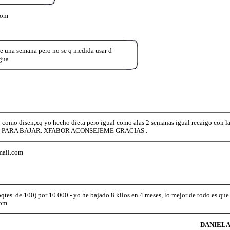
com
e una semana pero no se q medida usar d
gua
ivo como disen,xq yo hecho dieta pero igual como alas 2 semanas igual recaigo
R PARA BAJAR. XFABOR ACONSEJEME GRACIAS .
mail.com
pqtes. de 100) por 10.000.- yo he bajado 8 kilos en 4 meses, lo mejor de todo es que
com
DANIEL