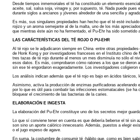
Desde tiempos inmemoriales el té ha constituido un elemento esencial 
aceite, sal, salsa soja, vinagre y, por supuesto, té. Nada puede pues 
durante siglos a ancianos y jóvenes alrededor de una sencilla y agradab
Es más, sus singulares propiedades han hecho que el té esté incluido 
rojizo y un aroma semejante al de la malta, uno de los más apreciados.
que mientras éste aún no ha fermentado, el Pu-Ehr ha sido sometido 
LAS CARÁCTERÍSTICAS DEL TÉ ROJO O PU-EHR
Al té rojo se le adjudicaron siempre en China -entre otras propiedades-
de Honk Kong y por investigadores franceses en el Instituto chino de 
tres tazas de té rojo durante al menos un mes disminuía no sólo el nive
esos datos. Es más, comprobaron cómo ratones a los que se dieron ali
sin ese té engordaron exageradamente. Los investigadores coligieron q
Los análisis indican además que el té rojo es bajo en ácidos tánicos
Asimismo, activa la producción de enzimas purificadoras acelerando el
por lo que es útil para combatir las infecciones estomatacales (se ha 
bloquear el crecimiento de las bacterias de la caries.
ELABORACIÓN E INGESTA
La elaboración del Pu-Ehr constituye uno de los secretos mejor guarda
Lo que sí conviene tener en cuenta es que debería beberse el té sin 
son sino un aporte calórico innecesario. Además, puestos a elegir exis
o el jugo espeso de agave.
En suma, la costumbre de consumir té -hábito que, como es bien sabido,