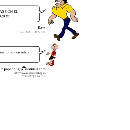
AS CON EL
 !!!!!
Dato
[15/7/2025] 14:46 Hrs.
aña lo comercializa
:: papaohugo
hotmail.com
http://www.suanteashop.es
[2/4/2012] 9:14 Hrs.