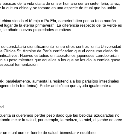
básicas de la vida diaria de un ser humano serían siete: leña, arroz,
 la cultura china y se tomara en una especie de ritual que ha unido
china siendo el té rojo o Pu-Ehr, característico por su tono marrón
 lugar de la eterna primavera'". La diferencia respecto del té verde es
e, le añade nuevas propiedades curativas.
 se constataría científicamente -entre otros centros- en la Universidad
 Clínica St. Antoine de París certificarían que el consumo diario de
ignificativos. Nuevos estudios en laboratorios japoneses corroborarían
n su peso mientras que aquellos a los que se les dio la comida grasa
 especial fermentación.
-; paralelamente, aumenta la resistencia a los parásitos intestinales
ógeno de la tos ferina). Poder antibiótico que ayuda igualmente a
ad.
en cuenta si queremos perder peso dado que las bebidas azucaradas no
ando mejor la salud; por ejemplo, la melaza, la miel, el jarabe de arce
n ritual que es fuente de salud, bienestar y equilibrio.