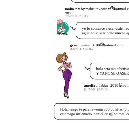
maka
:: x.by.makiiitaxcore.x
hotmail.
http:/
[2/8/2011] 2:11 Hrs.
yo lo comence a usar dsde hac
agua no se si le hcho mucha a
gene
:: gensi_3108
hotmail.com
[1/6/2011] 1:38 Hrs.
hola sera tan efect
Y YA NO SE Q ASE
amelia
:: labkn_2010
hot
[11/5/2011] 0:53 Hrs.
Hola, tengo te para la venta 300 bolsitas (3 
estomago inflamado. danielleris@hotmail.