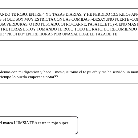
DO TE ROJO. ENTRE 4 Y 5 TAZAS DIARIAS, Y HE PERDIDO 13.5 KILOS 
 SI QUE SOY MUY ESTRICTA CON LAS COMIDAS. -DESAYUNO FUERTE -CO
 DIA VERDURAS, OTRO PESCADO, OTRO CARNE, PASATE...ETC) -CENO MAS 
ENTRE HORAS ESTOY TOMANDO TÉ ROJO TODO EL RATO. LO RECOMIENDO 
ER "PICOTEO" ENTRE HORAS POR UNA SALUDABLE TAZA DE TÉ.
blemas con mi digestion y hace 1 mes que tomo el te pu erh y me ha servido un mo
tiempo lo puedo empezar a notar??
l marca LUMSIA TEA es un te rojo super