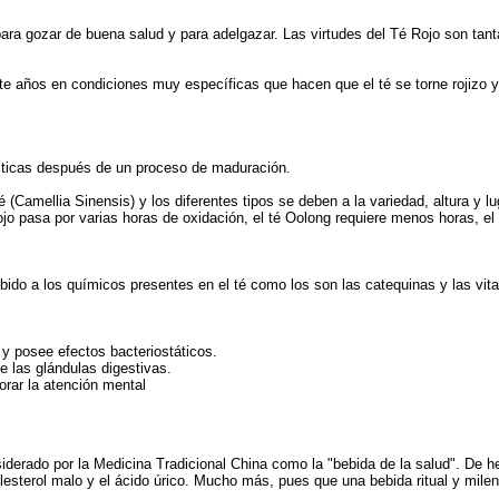
ra gozar de buena salud y para adelgazar. Las virtudes del Té Rojo son tant
 años en condiciones muy específicas que hacen que el té se torne rojizo 
ísticas después de un proceso de maduración.
 (Camellia Sinensis) y los diferentes tipos se deben a la variedad, altura y lu
rojo pasa por varias horas de oxidación, el té Oolong requiere menos horas, el 
bido a los químicos presentes en el té como los son las catequinas y las vit
 y posee efectos bacteriostáticos.
de las glándulas digestivas.
orar la atención mental
erado por la Medicina Tradicional China como la "bebida de la salud". De hecho
lesterol malo y el ácido úrico. Mucho más, pues que una bebida ritual y milen