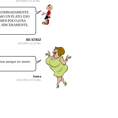
[25/4/2011] 15:53 Hrs.
APROXIMADAMENTE.
MO UN PLATO, ESO
BIEN POCO (UNA
, SINCERAMENTE,
BEATRIZ
[4/3/2011] 12:23 Hrs.
nton aunque no siento
laura
[25/2/2011] 19:16 Hrs.