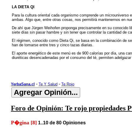
LA DIETA QI
Para la cultura oriental cada organismo comprende un microuniverso en
ambas. Algo que, entre otras cosas, nos permitirá mantenernos en nues
De ahí que Jürgen Weihofen proponga precisamente en su conocido libr
siete días sin pasar hambre y sin tener que controlar la cantidad de ca
El régimen, conocido como Dieta Qi, se basa en la combinación de seis 
han de tomarse entre tres y cinco tazas diarias.
El aporte energético de este menú es de 900 calorías por día, una can
diuréticas desencadenadas por el consumo del té, permiten adelgazar 
-
-
YerbaSana.cl
Te Y Salud
Te Rojo
Foro de Opinión: Te rojo propiedades P
P�gina [8]
1..10 de 80 Opiniones