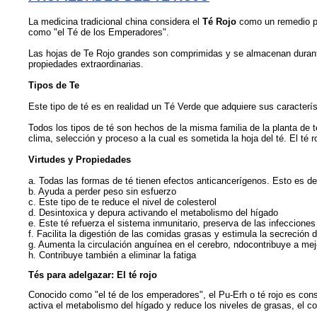
La medicina tradicional china considera el
Té Rojo
como un remedio pa
como "el Té de los Emperadores".
Las hojas de Te Rojo grandes son comprimidas y se almacenan durante
propiedades extraordinarias.
Tipos de Te
Este tipo de té es en realidad un Té Verde que adquiere sus caracter
Todos los tipos de té son hechos de la misma familia de la planta de té
clima, selección y proceso a la cual es sometida la hoja del té. El té 
Virtudes y Propiedades
a. Todas las formas de té tienen efectos anticancerígenos. Esto es de
b. Ayuda a perder peso sin esfuerzo
c. Este tipo de te reduce el nivel de colesterol
d. Desintoxica y depura activando el metabolismo del hígado
e. Este té refuerza el sistema inmunitario, preserva de las infecciones
f. Facilita la digestión de las comidas grasas y estimula la secreción 
g. Aumenta la circulación anguínea en el cerebro, ndocontribuye a mej
h. Contribuye también a eliminar la fatiga
Tés para adelgazar: El té rojo
Conocido como "el té de los emperadores", el Pu-Erh o té rojo es consid
activa el metabolismo del hígado y reduce los niveles de grasas, el co