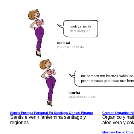
hortiga, no te
dara alergia?
marisol
[15/9/2008] 20:10 Hrs.
me parecen mu buenos todos los 
proporcionan para estar mas her
laurita
[31/8/2008] 23:15 Hrs.
Sentis Entrega Personal En Santiago Obexol Finapet
Cremas Organica Hia
Sentis elvenir fentermina santiago y
Organico y nat
regiones
aloe vera y co
Mascara Facial Con 