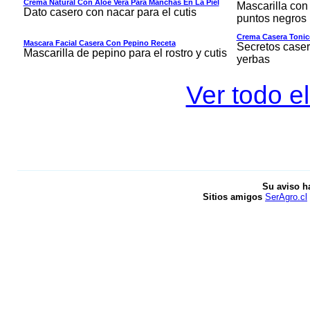
Crema Natural Con Aloe Vera Para Manchas En La Piel
Mascarilla con 
Dato casero con nacar para el cutis
puntos negros
Crema Casera Tonic
Mascara Facial Casera Con Pepino Receta
Secretos caser
Mascarilla de pepino para el rostro y cutis
yerbas
Ver todo el
Su aviso h
Sitios amigos
SerAgro.cl