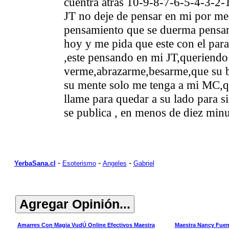
cuentra atras 10-9-8-7-6-5-4-3-2-
JT no deje de pensar en mi por me
pensamiento que se duerma pensan
hoy y me pida que este con el par
,este pensando en mi JT,queriendo 
verme,abrazarme,besarme,que su 
su mente solo me tenga a mi MC,
llame para quedar a su lado para 
se publica , en menos de diez minu
-
-
-
YerbaSana.cl
Esoterismo
Angeles
Gabriel
Amarres Con Magia VudÚ Online Efectivos Maestra
Maestra Nancy Fuent