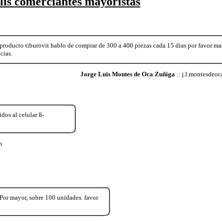
lis comerciantes mayoristas
 producto tiburovit hablo de comprar de 300 a 400 piezas cada 15 dias por favor m
cias.
Jorge Luis Montes de Oca Zuñiga
:: j.l.montesdeoc
os al celular 8-
m
r mayor, sobre 100 unidades. favor