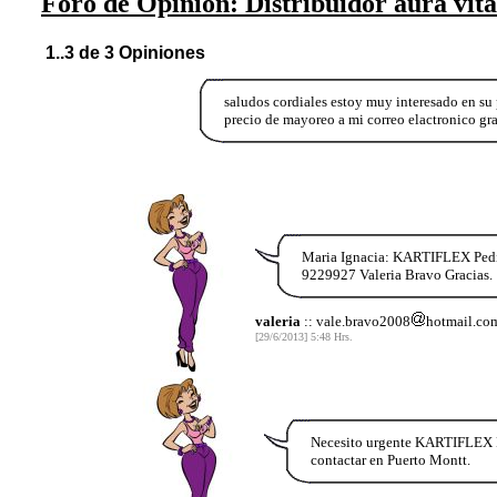
Foro de Opinión: Distribuidor aura vita
1..3 de 3 Opiniones
saludos cordiales estoy muy interesado en su
precio de mayoreo a mi correo elactronico gra
Maria Ignacia: KARTIFLEX Pedid
9229927 Valeria Bravo Gracias.
valeria
:: vale.bravo2008
hotmail.co
[29/6/2013] 5:48 Hrs.
Necesito urgente KARTIFLEX Po
contactar en Puerto Montt.