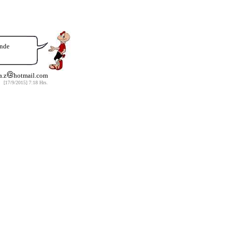
ande
a.z
hotmail.com
[17/9/2015] 7:18 Hrs.