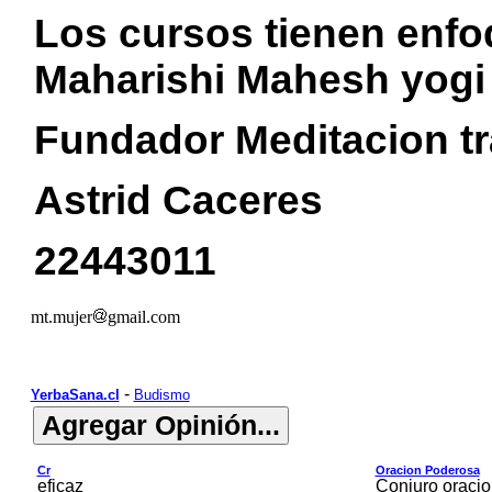
Los cursos tienen enfo
Maharishi Mahesh yogi
Fundador Meditacion t
Astrid Caceres
22443011
mt.mujer
gmail.com
-
YerbaSana.cl
Budismo
Cr
Oracion Poderosa
eficaz
Conjuro oracio