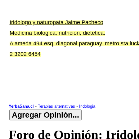
Iridologo y naturopata Jaime Pacheco
Medicina biologica, nutricion, dietetica.
Alameda 494 esq. diagonal paraguay. metro sta lucia
2 3202 6454
-
-
YerbaSana.cl
Terapias alternativas
Iridologia
Foro de Opinión: Irido