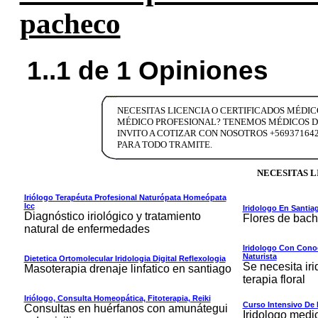
pacheco
1..1 de 1 Opiniones
NECESITAS LICENCIA O CERTIFICADOS MÉDI
MÉDICO PROFESIONAL? TENEMOS MÉDICOS DE
INVITO A COTIZAR CON NOSOTROS +5693716
PARA TODO TRAMITE.
NECESITAS L
Iriólogo Terapéuta Profesional Naturópata Homeópata
Icc
Iridologo En Santia
Diagnóstico iriológico y tratamiento
Flores de bach 
natural de enfermedades
Iridologo Con Conoc
Naturista
Dietetica Ortomolecular Iridologia Digital Reflexologia
Se necesita ir
Masoterapia drenaje linfatico en santiago
terapia floral
Iriólogo, Consulta Homeopática, Fitoterapia, Reiki
Curso Intensivo De I
Consultas en huérfanos con amunátegui
Iridologo medi