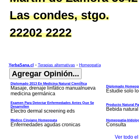
Las condes, stgo.
22202 2222
-
-
YerbaSana.cl
Terapias alternativas
Homeopatía
Diplomado 2013 En Medicina Natural Científica
Diplomado Homeopat
Masaje, drenaje linfático manualnueva
Estudie solo l
medicina germánica
Examen Para Detectar Enfermedades Antes Que Se
Producto Natural P
Desarrollen
Bebida natural
Electro dermal screening eds
Medico Cirujano Homeopata
Homeopatia-Iridolo
Enfermedades agudas cronicas
Consulta
Ver todo e