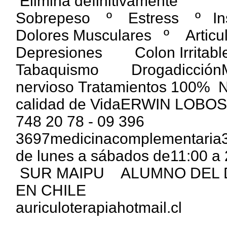
Elimina definitivamente
Sobrepeso º Estress º I
Dolores Musculares º Arti
Depresiones Colon Irritab
Tabaquismo DrogadicciónMejo
nervioso Tratamientos 100% Na
calidad de VidaERWIN LOBOS. S
748 20 78 - 09 396
3697medicinacomplementaria33
de lunes a sábados de11:00
SUR MAIPU ALUMNO DEL 
EN CHILE
auriculoterapiahotmail.cl