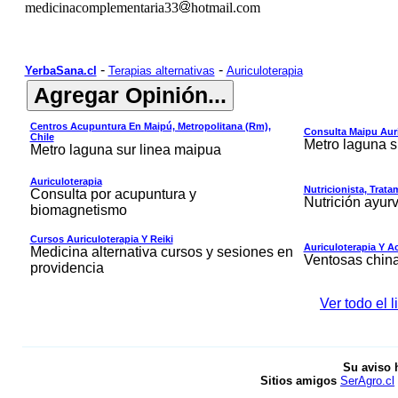
medicinacomplementaria33
hotmail.com
-
-
YerbaSana.cl
Terapias alternativas
Auriculoterapia
Centros Acupuntura En Maipú, Metropolitana (rm),
Consulta Maipu Auri
Chile
Metro laguna s
Metro laguna sur linea maipua
Auriculoterapia
Nutricionista, Trata
Consulta por acupuntura y
Nutrición ayur
biomagnetismo
Cursos Auriculoterapia Y Reiki
Auriculoterapia Y 
Medicina alternativa cursos y sesiones en
Ventosas china
providencia
Ver todo el 
Su aviso 
Sitios amigos
SerAgro.cl