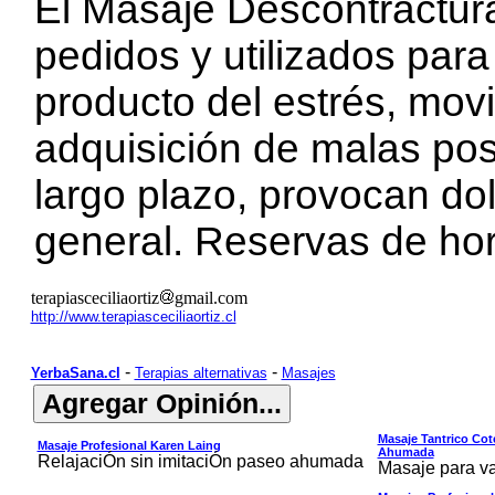
El Masaje Descontractur
pedidos y utilizados para 
producto del estrés, movi
adquisición de malas post
largo plazo, provocan do
general. Reservas de h
terapiasceciliaortiz
gmail.com
http://www.terapiasceciliaortiz.cl
-
-
YerbaSana.cl
Terapias alternativas
Masajes
Masaje Tantrico Co
Masaje Profesional Karen Laing
Ahumada
RelajaciÓn sin imitaciÓn paseo ahumada
Masaje para va