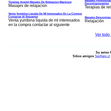
Masajes Profesional
Terapias Anemij Masajes De Relajacion,manicure
Dscontracturantes
Masajes de relajacion
Terapias de re
Venta Yumbina Liquida De Ml Interesados En La Compra
Contactar Al Siguiente
Masajes Descontrac
Venta yumbina liquida de ml interesados
Relajación
en la compra contactar al siguiente
Ver todo 
Su aviso 
Sitios amigos
SerAgro.cl