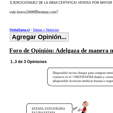
EJERCICIO!NUEZ DE LA INDIA CERTIFICA! VENTAS POR MAYOR Y
vale.bravo2008
hotmai.com7
-
YerbaSana.cl
Dietas y Nutricion
Foro de Opinión: Adelgaza de manera nat
1..3 de 3 Opiniones
Disponible receta cheque para comprar senti
contacto es el +56935034564 dudas y con
(disponible licencias medicas fonasa o isap
ESTAFA, ESTA PÁGINA
ES UNA ESTAFA