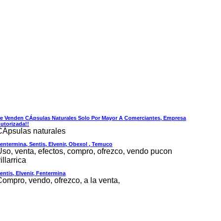
e Venden CÁpsulas Naturales Solo Por Mayor A Comerciantes, Empresa
utorizada!!
CÁpsulas naturales
entermina, Sentis, Elvenir, Obexol , Temuco
Uso, venta, efectos, compro, ofrezco, vendo pucon
illarrica
entis, Elvenir, Fentermina
Compro, vendo, ofrezco, a la venta,