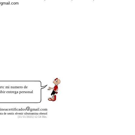
gmail.com
 etc mi numero de
r entrega personal
lineacertificados
gmail.com
nta de sentis elvenir sibutramina obexol
[11/11/2025] 12:54 Hrs.