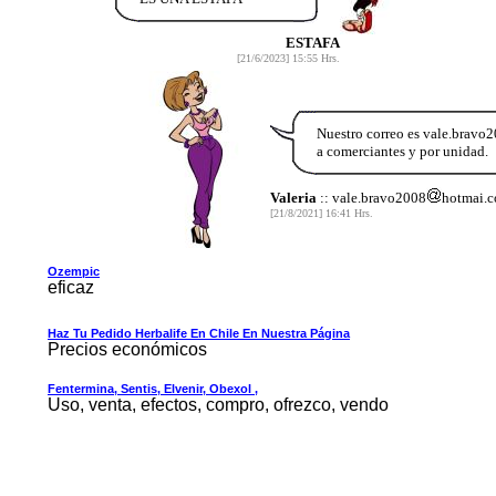
ESTAFA
[21/6/2023] 15:55 Hrs.
Nuestro correo es vale.bra
a comerciantes y por unidad.
Valeria
:: vale.bravo2008
hotmai.
[21/8/2021] 16:41 Hrs.
Ozempic
eficaz
Haz Tu Pedido Herbalife En Chile En Nuestra Página
Precios económicos
Fentermina, Sentis, Elvenir, Obexol ,
Uso, venta, efectos, compro, ofrezco, vendo