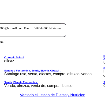
vo2008@hotmail.com Fono: +56964406854 Ventas
com
S
Ozempic Soluci
A
eficaz
F
Santiago Fentermina, Sentis, Elvenir, Obexol ,
Santiago uso, venta, efectos, compro, ofrezco, vendo
v
Sentis, Elvenir, Fentermina ,
S
Vendo, ofrezco, venta de, comprar, busco
Ver todo el listado de Dietas y Nutricion