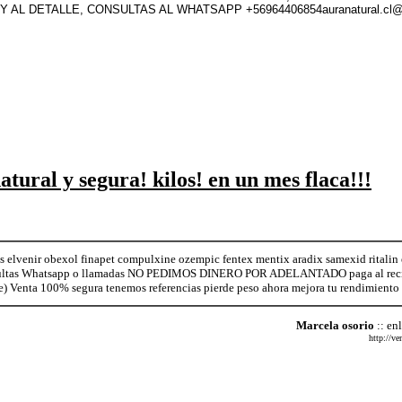
 AL DETALLE, CONSULTAS AL WHATSAPP +56964406854auranatural.cl@
ural y segura! kilos! en un mes flaca!!!
s elvenir obexol finapet compulxine ozempic fentex mentix aradix samexid ritalin
sultas Whatsapp o llamadas NO PEDIMOS DINERO POR ADELANTADO paga al recibi
re) Venta 100% segura tenemos referencias pierde peso ahora mejora tu rendimiento
Marcela osorio
:: en
http://ve