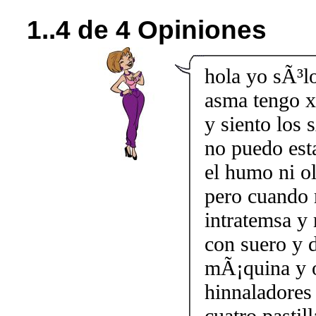
1..4 de 4 Opiniones
hola yo sÃ³lo
asma tengo x
y siento los 
no puedo esta
el humo ni o
pero cuando 
intratemsa y
con suero y d
mÃ¡quina y 
hinnaladores 
cuatro pastil