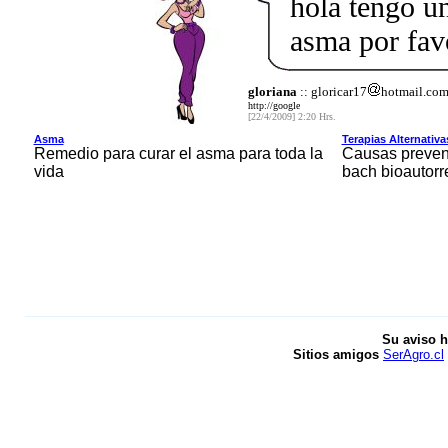
hola tengo un
asma por fa
gloriana
:: gloricar17
hotmail.co
http://google
[22/4/2009] 2:20 Hrs.
Asma
Terapias Alternativ
Remedio para curar el asma para toda la
Causas preven
vida
bach bioautorr
Su aviso h
Sitios amigos
SerAgro.cl