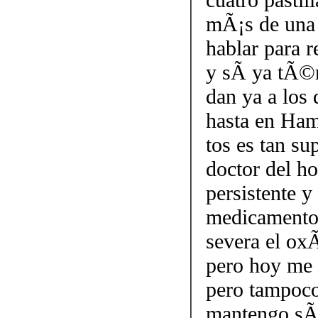
mÃ¡s de una
hablar para 
y sÃ­ ya tÃ©
dan ya a los 
hasta en Ham
tos es tan su
doctor del h
persistente y
medicamentos
severa el ox
pero hoy me 
pero tampoco
mantengo sÃ­