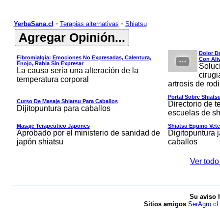
-
-
YerbaSana.cl
Terapias alternativas
Shiatsu
Dolor D
Fibromialgia: Emociones No Expresadas, Calentura,
Con Ali
Enojo, Rabia Sin Expresar
Soluc
La causa seria una alteración de la
cirugi
temperatura corporal
artrosis de rodi
Portal Sobre Shiats
Curso De Masaje Shiatsu Para Caballos
Directorio de t
Dijitopuntura para caballos
escuelas de sh
Masaje Terapeutico Japones
Shiatsu Equino Vete
Aprobado por el ministerio de sanidad de
Digitopuntura 
japón shiatsu
caballos
Ver todo
Su aviso 
Sitios amigos
SerAgro.cl