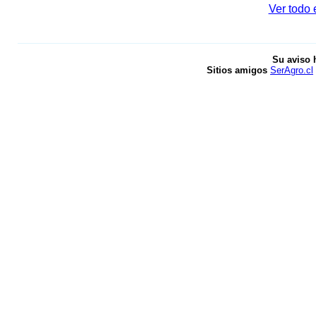
Ver todo e
Su aviso 
Sitios amigos
SerAgro.cl