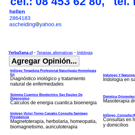
cel.: 08 453 62 80, tel. 
hellen
2864183
ascheiding
yahoo.es
-
-
YerbaSana.cl
Terapias alternativas
Iridologia
Iriólogo Terapéuta Profesional Naturópata Homeópata
Icc
Iridologo Y Naturo
Diagnóstico iriológico y tratamiento
Iridologia en s
natural de enfermedades
Sistema Cuantico Bioelectrico Sqx Equipo De
Dietetica Ortomolecu
Diagnostico
Masoterapia dr
Calculos de energia cuantica bioenergia
Iriologo Victor Torres Canales Consulta Santiago
Iriólogo, Consulta H
Providencia
Consultas en 
Magnetoterapia, herbolaria, homeopatia,
y domicilios
biomagnetismo, auriculoterapia