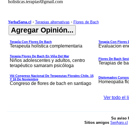
holisticas.terapias
gmail.com
-
-
YerbaSana.cl
Terapias alternativas
Flores de Bach
Terapìa Con Flores De Bach
Terapia Con Flores 
Terapeuta holìstica complementaria
Evaluacion ene
Terapia Flores De Bach En Viña Del Mar
Flores De Bach Ses
Niños adolescentes y adultos, centro
Terapias de b
terapéutico samaram psicóloga
Viii Congreso Nacional De Terapeutas Florales Chile. 15
Diplomados Cursos C
Y 16 De Noviembre
Homeopatia flo
Congreso de flores de bach en santiago
Ver todo el 
Su aviso 
Sitios amigos
SerAgro.cl