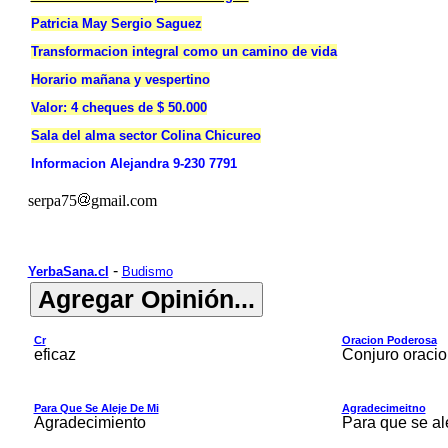
Patricia May Sergio Saguez
Transformacion integral como un camino de vida
Horario mañana y vespertino
Valor: 4 cheques de $ 50.000
Sala del alma sector Colina Chicureo
Informacion Alejandra 9-230 7791
serpa75
gmail.com
-
YerbaSana.cl
Budismo
Cr
Oracion Poderosa
eficaz
Conjuro oracio
Para Que Se Aleje De Mi
Agradecimeitno
Agradecimiento
Para que se al