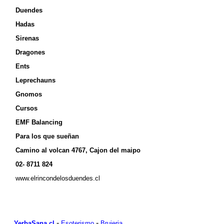
Duendes
Hadas
Sirenas
Dragones
Ents
Leprechauns
Gnomos
Cursos
EMF Balancing
Para los que sueñan
Camino al volcan 4767, Cajon del maipo
02- 8711 824
www.elrincondelosduendes.cl
-
-
YerbaSana.cl
Esoterismo
Brujeria