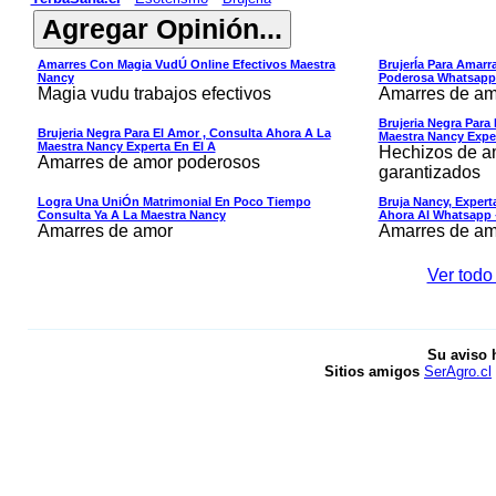
Amarres Con Magia VudÚ Online Efectivos Maestra
BrujerÍa Para Amarra
Nancy
Poderosa Whatsapp
Magia vudu trabajos efectivos
Amarres de am
Brujeria Negra Para
Brujeria Negra Para El Amor , Consulta Ahora A La
Maestra Nancy Exper
Maestra Nancy Experta En El A
Hechizos de am
Amarres de amor poderosos
garantizados
Logra Una UniÓn Matrimonial En Poco Tiempo
Bruja Nancy, Exper
Consulta Ya A La Maestra Nancy
Ahora Al Whatsapp 
Amarres de amor
Amarres de am
Ver todo 
Su aviso 
Sitios amigos
SerAgro.cl