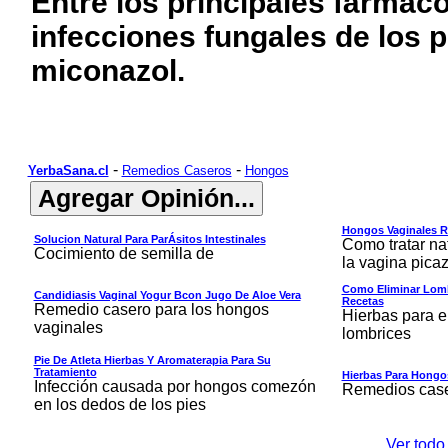
Entre los principales fármac
infecciones fungales de los pi
miconazol.
-
-
YerbaSana.cl
Remedios Caseros
Hongos
Hongos Vaginales 
Solucion Natural Para ParÁsitos Intestinales
Como tratar na
Cocimiento de semilla de
la vagina pica
Como Eliminar Lombr
Candidiasis Vaginal Yogur Bcon Jugo De Aloe Vera
Recetas
Remedio casero para los hongos
Hierbas para e
vaginales
lombrices
Pie De Atleta Hierbas Y Aromaterapia Para Su
Tratamiento
Hierbas Para Hongo
Infección causada por hongos comezón
Remedios caser
en los dedos de los pies
Ver todo