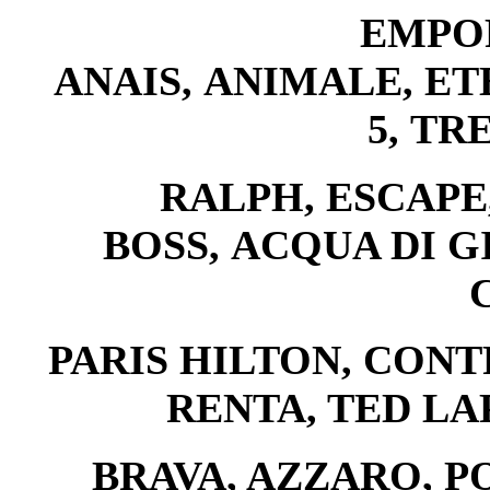
EMPO
ANAIS,
ANIMALE,
ET
5,
TR
RALPH,
ESCAPE
BOSS,
ACQUA DI G
PARIS HILTON, CONT
RENTA, TED LA
BRAVA, AZZARO, P