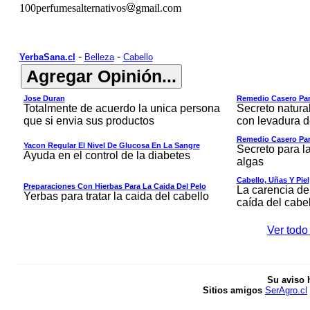
100perfumesalternativos
gmail.com
-
-
YerbaSana.cl
Belleza
Cabello
Jose Duran
Remedio Casero Para
Totalmente de acuerdo la unica persona
Secreto natural
que si envia sus productos
con levadura d
Remedio Casero Par
Yacon Regular El Nivel De Glucosa En La Sangre
Secreto para l
Ayuda en el control de la diabetes
algas
Cabello, Uñas Y Piel
Preparaciones Con Hierbas Para La Caida Del Pelo
La carencia de
Yerbas para tratar la caida del cabello
caída del cabe
Ver todo
Su aviso 
Sitios amigos
SerAgro.cl