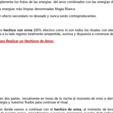
plemente los frutos de las energías del amor combinados con las energías d
as energías más limpias denominadas Magia Blanca.
ún efecto secundario no deseado y nunca serán contraproducentes.
evo
hechizo con orina
100% efectivo como lo son todos los rituales con el
ra a tu lado regrese totalmente arrepentida, sumisa y dispuesta a comenzar d
ara Realizar un Hechizos de Amor.
en dos partes, inicialmente en horas de la noche al momento de irnos a dorm
gía y nuestros fluidos para continuar el ritual.
a en donde vamos a continuar con el
hechizo de orina
, al momento de lev