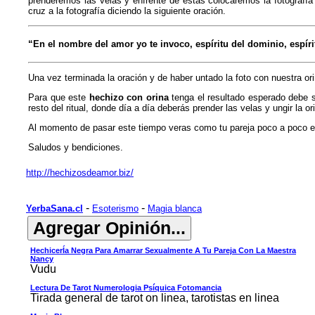
prenderemos las velas y enfrente de estas colocaremos la fotografí
cruz a la fotografía diciendo la siguiente oración.
“En el nombre del amor yo te invoco, espíritu del dominio, espíri
Una vez terminada la oración y de haber untado la foto con nuestra ori
Para que este
hechizo con orina
tenga el resultado esperado debe se
resto del ritual, donde día a día deberás prender las velas y ungir la ori
Al momento de pasar este tiempo veras como tu pareja poco a poco em
Saludos y bendiciones.
http://hechizosdeamor.biz/
-
-
YerbaSana.cl
Esoterismo
Magia blanca
HechicerÍa Negra Para Amarrar Sexualmente A Tu Pareja Con La Maestra
Nancy
Vudu
Lectura De Tarot Numerologia Psíquica Fotomancia
Tirada general de tarot on linea, tarotistas en linea