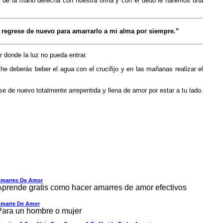
e de la mano derecha con nuestra orina y con el dedo le haremos una
a) regrese de nuevo para amarrarlo a mi alma por siempre.”
r donde la luz no pueda entrar.
e deberás beber el agua con el crucifijo y en las mañanas realizar el
de nuevo totalmente arrepentida y llena de amor por estar a tu lado.
marres De Amor
Aprende gratis como hacer amarres de amor efectivos
marre De Amor
Para un hombre o mujer