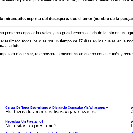
a de nuestra pareja, procederemos a evacuar, mojaremos nuestro dedo índic
tu intranquilo, espíritu del desespero, que el amor (nombre de la parej
na podremos apagar las velas y las guardaremos al lado de la foto en un luga
r realizado todos los días por un tiempo de 17 días en los cuales en la noch
na a la foto.
pezara a cambiar, te empezara a buscar hasta que no aguante más y regrese 
Cartas De Tarot Esoterismo A Distancia Comsulta Via Whatsapp +
A
Hechizos de amor efectivos y garantizados
Necesitas Un Préstamo?
A
Necesitas un préstamo?