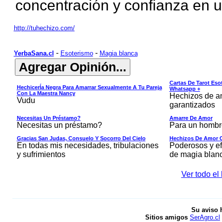
concentración y confianza en 
http://tuhechizo.com/
-
-
YerbaSana.cl
Esoterismo
Magia blanca
Cartas De Tarot Eso
HechicerÍa Negra Para Amarrar Sexualmente A Tu Pareja
Whatsapp +
Con La Maestra Nancy
Hechizos de am
Vudu
garantizados
Necesitas Un Préstamo?
Amarre De Amor
Necesitas un préstamo?
Para un hombr
Gracias San Judas, Consuelo Y Socorro Del Cielo
Hechizos De Amor C
En todas mis necesidades, tribulaciones
Poderosos y ef
y sufrimientos
de magia blan
Ver todo el
Su aviso 
Sitios amigos
SerAgro.cl