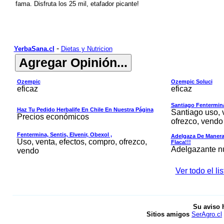
fama. Disfruta los 25 mil, etafador picante!
-
YerbaSana.cl
Dietas y Nutricion
Ozempic
Ozempic Soluci
eficaz
eficaz
Santiago Fentermina,
Haz Tu Pedido Herbalife En Chile En Nuestra Página
Santiago uso, 
Precios económicos
ofrezco, vendo
Fentermina, Sentis, Elvenir, Obexol ,
Adelgaza De Manera 
Uso, venta, efectos, compro, ofrezco,
Flaca!!!
Adelgazante nue
vendo
Ver todo el li
Su aviso 
Sitios amigos
SerAgro.cl