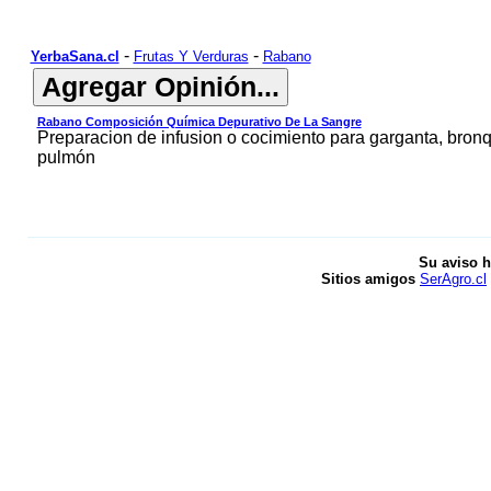
-
-
YerbaSana.cl
Frutas Y Verduras
Rabano
Rabano Composición Química Depurativo De La Sangre
Preparacion de infusion o cocimiento para garganta, bronqu
pulmón
Su aviso h
Sitios amigos
SerAgro.cl