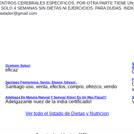
ENTROS CEREBRALES ESPECIFICOS, POR OTRA PARTE TIENE UN
N SOLO 4 SEMANAS SIN DIETAS NI EJERCICIOS. PARA DUDAS, I
sitador@gmail.com
S
Ozempic Soluci
A
eficaz
F
Santiago Fentermina, Sentis, Elvenir, Obexol ,
Santiago uso, venta, efectos, compro, ofrezco, vendo
v
Adelgaza De Manera Natural Y Segura! Kilos! En Un Mes Flaca!!!
S
Adelgazante nuez de la india certificado!
Ver todo el listado de Dietas y Nutricion