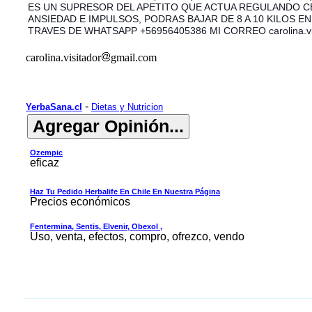
ES UN SUPRESOR DEL APETITO QUE ACTUA REGULANDO C
ANSIEDAD E IMPULSOS, PODRAS BAJAR DE 8 A 10 KILOS E
TRAVES DE WHATSAPP +56956405386 MI CORREO carolina.vi
carolina.visitador
gmail.com
-
YerbaSana.cl
Dietas y Nutricion
Ozempic
eficaz
Haz Tu Pedido Herbalife En Chile En Nuestra Página
Precios económicos
Fentermina, Sentis, Elvenir, Obexol ,
Uso, venta, efectos, compro, ofrezco, vendo