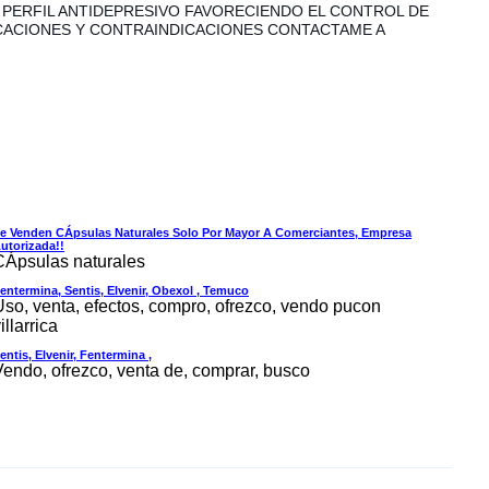
 PERFIL ANTIDEPRESIVO FAVORECIENDO EL CONTROL DE
NDICACIONES Y CONTRAINDICACIONES CONTACTAME A
e Venden CÁpsulas Naturales Solo Por Mayor A Comerciantes, Empresa
utorizada!!
CÁpsulas naturales
entermina, Sentis, Elvenir, Obexol , Temuco
Uso, venta, efectos, compro, ofrezco, vendo pucon
illarrica
entis, Elvenir, Fentermina ,
Vendo, ofrezco, venta de, comprar, busco