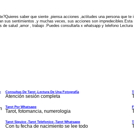
nte?Quieres saber que siente ,piensa acciones ,actitudes una persona que t
ran sus sentimientos ,y muchas veces, sus acciones son impredecibles.Esta s
mas de salud ,amor , trabajo .Puedes consultarla x whatsapp y telefono Lectu
+
Consultas De Tarot ,lectura De Una Fotografía
T
Atención sesión completa
T
Tarot Por Whatsapp
F
n
Tarot, fotomancia, numerologia
T
Tarot Siquico ,tarot Telefonico ,tarot Whatsapp
T
Con tu fecha de nacimiento se lee todo
T