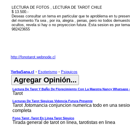
LECTURA DE FOTOS , LECTURA DE TAROT CHILE
$ 13.500.-
Deseas consultar un tema en particular que te aproblema en tu prese
del momento.Ya sea , por ira, alegria , penas, pero no todos demuest
ocultos, revela si hay o no proyeccion futura .Esta sesion es por te
982423655
http://fonotarot.webnode.cl
-
-
YerbaSana.cl
Esoterismo
Psiquicos
Lectura De Tarot Y BaÑo De Florecimiento Con La Maestra Nancy Whatsapp 
Tarot
Lecturas De Tarot Siquicas Videncia Futura Presente
Tarot ,fotomancia conjuncion numerica todo en una sesio
completa
Fono Tarot ,tarot En Linea Tarot Siquico
Tirada general de tarot on linea, tarotistas en linea