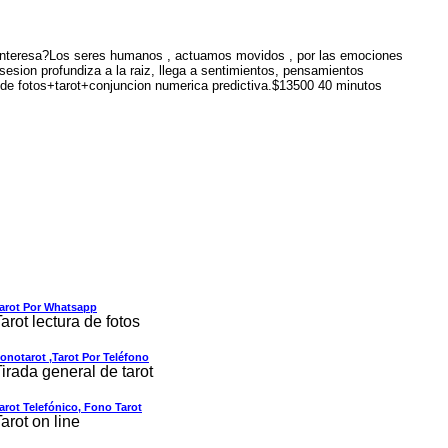
e interesa?Los seres humanos , actuamos movidos , por las emociones
esion profundiza a la raiz, llega a sentimientos, pensamientos
ra de fotos+tarot+conjuncion numerica predictiva.$13500 40 minutos
arot Por Whatsapp
arot lectura de fotos
onotarot ,tarot Por Teléfono
irada general de tarot
arot Telefónico, Fono Tarot
arot on line