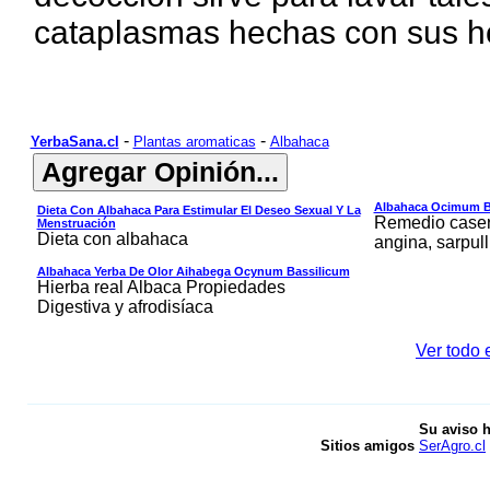
cataplasmas hechas con sus h
-
-
YerbaSana.cl
Plantas aromaticas
Albahaca
Albahaca Ocimum Ba
Dieta Con Albahaca Para Estimular El Deseo Sexual Y La
Remedio casero
Menstruación
Dieta con albahaca
angina, sarpul
Albahaca Yerba De Olor Aihabega Ocynum Bassilicum
Hierba real Albaca Propiedades
Digestiva y afrodisíaca
Ver todo 
Su aviso h
Sitios amigos
SerAgro.cl