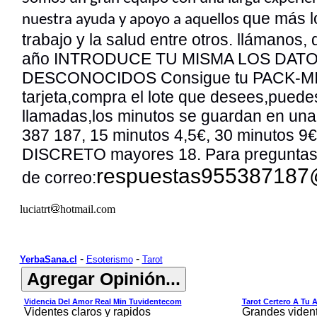
que más lo
nuestra ayuda y apoyo a aquellos
trabajo y la salud entre otros. llámanos, 
año INTRODUCE TU MISMA LOS DATOS
DESCONOCIDOS Consigue tu PACK-MINUT
tarjeta,compra el lote que desees,puedes
llamadas,los minutos se guardan en una
387 187, 15 minutos 4,5€, 30 minutos
9
€
DISCRETO mayores 18. Para preguntas o 
respuestas955387187
de correo:
luciatrt
hotmail.com
-
-
YerbaSana.cl
Esoterismo
Tarot
Videncia Del Amor Real Min Tuvidentecom
Tarot Certero A Tu 
Videntes claros y rapidos
Grandes viden