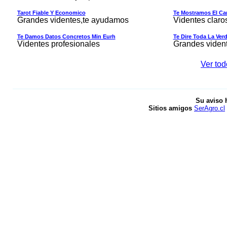
Tarot Fiable Y Economico
Te Mostramos El Cam
Grandes videntes,te ayudamos
Videntes claro
Te Damos Datos Concretos Min Eurh
Te Dire Toda La Ver
Videntes profesionales
Grandes viden
Ver tod
Su aviso 
Sitios amigos
SerAgro.cl