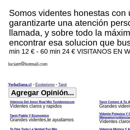
Somos
videntes honestas con 
garantizarte una atención pers
llamada, y sobre todo la máxi
encontrar esa solucion que bu
min 1
2
€ - 60 min 2
4
€
VISITANOS EN
luciatrt
hotmail.com
-
-
YerbaSana.cl
Esoterismo
Tarot
Videncia Del Amor Real Min Tuvidentecom
Tarot Certero A Tu 
Videntes claros y rapidos
Grandes viden
Vidente Psiquica Y C
Tarot Fiable Y Economico
Wwwamoryvidenci
Grandes videntes,te ayudamos
Videntes claro
Te Dire Toda La Verdad Eur Min
Videncia Mistica Y A