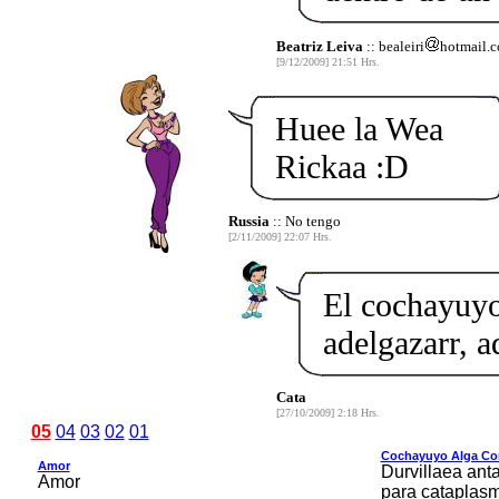
Beatriz Leiva
:: bealeiri
hotmail.
[9/12/2009] 21:51 Hrs.
Huee la Wea
Rickaa :D
Russia
:: No tengo
[2/11/2009] 22:07 Hrs.
El cochayuyo 
adelgazarr, 
Cata
[27/10/2009] 2:18 Hrs.
05
04
03
02
01
Cochayuyo Alga Co
Amor
Durvillaea anta
Amor
para cataplas