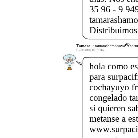
35 96 - 9 949
tamarashamo
Distribuimos
Tamara
:: tamarashamonova
hotm
[17/3/2010] 16:57 Hrs.
hola como es
para surpacif
cochayuyo fre
congelado ta
si quieren s
metanse a es
www.surpacif