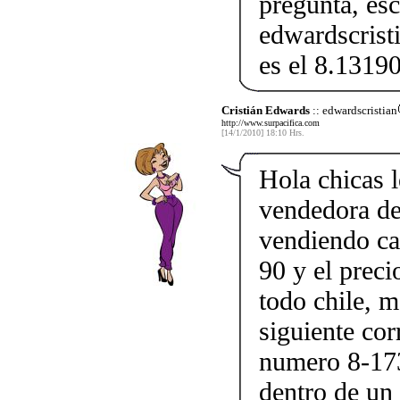
pregunta, esc
edwardscris
es el 8.1319
Cristián Edwards
:: edwardscristian
http://www.surpacifica.com
[14/1/2010] 18:10 Hrs.
Hola chicas 
vendedora 
vendiendo ca
90 y el preci
todo chile, m
siguiente co
numero 8-173
dentro de un