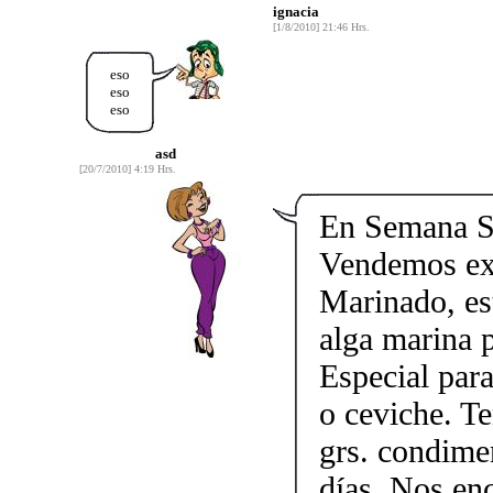
ignacia
[1/8/2010] 21:46 Hrs.
eso
eso
eso
asd
[20/7/2010] 4:19 Hrs.
En Semana Sa
Vendemos exq
Marinado, est
alga marina p
Especial para
o ceviche. T
grs. condime
días. Nos enc