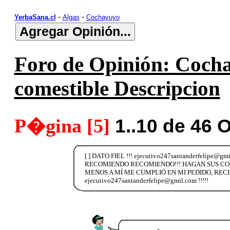
-
-
YerbaSana.cl
Algas
Cochayuyo
Foro de Opinión: Coch
comestible Descripcion
P�gina [5]
1..10 de 46 
[ ] DATO FIEL !!! ejecutivo247santanderfeli
RECOMIENDO RECOMIENDO!!! HAGAN SUS CO
MENOS A MÍ ME CUMPLIÓ EN MI PEDIDO, RE
ejecutivo247santanderfelipe@gmil.com !!!!!