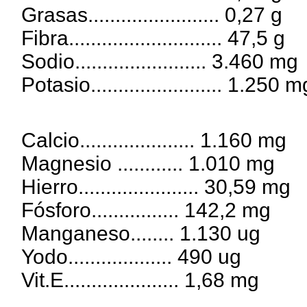
Grasas........................ 0,27 g
Fibra............................ 47,5 g
Sodio........................ 3.460 mg
Potasio........................ 1.250 m
Calcio..................... 1.160 mg
Magnesio ............ 1.010 mg
Hierro...................... 30,59 mg
Fósforo................ 142,2 mg
Manganeso........ 1.130 ug
Yodo................... 490 ug
Vit.E..................... 1,68 mg