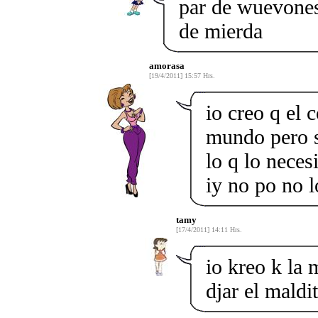
par de wuevone
de mierda
amorasa
[19/4/2011] 15:57 Hrs.
io creo q el
mundo pero s
lo q lo neces
iy no po no lo
tamy
[17/4/2011] 14:11 Hrs.
io kreo k la 
djar el maldi