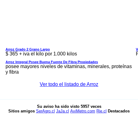
Arroz Grado 2 Grano Largo
V
$ 365 + iva el kilo por 1.000 kilos
Arroz Integral Posee Buena Fuente De Fibra Propiedades
posee mayores niveles de vitaminas, minerales, proteínas
y fibra
Ver todo el listado de Arroz
Su aviso ha sido visto
5957
veces
Sitios amigos
SerAgro.cl
JaJa.cl
AviMetro.com
Rie.cl
Destacados