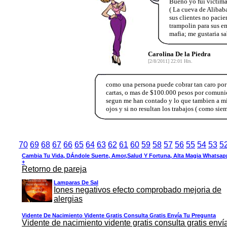
Bueno yo fui victima
( La cueva de Alibab
sus clientes no pacie
trampolin para sus e
mafia; me gustaria s
Carolina De la Piedra
[2/8/2011] 22:01 Hrs.
como una persona puede cobrar tan caro por a
cartas, o mas de $100.000 pesos por comuni
segun me han contado y lo que tambien a mi
ojos y si no resultan los trabajos ( como si
70
69
68
67
66
65
64
63
62
61
60
59
58
57
56
55
54
53
5
Cambia Tu Vida, DÁndole Suerte, Amor,salud Y Fortuna, Alta Magia Whatsap
+
Retorno de pareja
Lamparas De Sal
Iones negativos efecto comprobado mejoria de
alergias
Vidente De Nacimiento Vidente Gratis Consulta Gratis Envía Tu Pregunta
Vidente de nacimiento vidente gratis consulta gratis enví