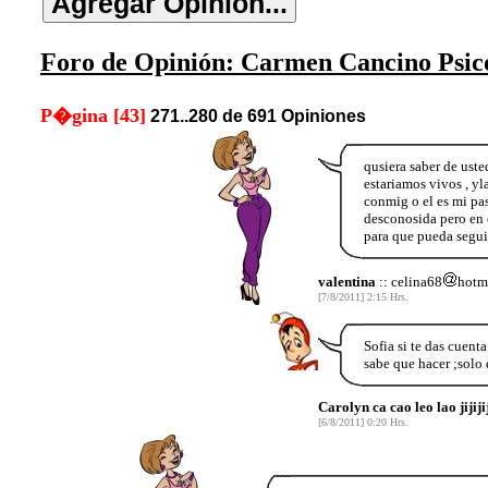
Foro de Opinión: Carmen Cancino Psico
P�gina [43]
271..280 de 691 Opiniones
qusiera saber de uste
estariamos vivos , y
conmig o el es mi pa
desconosida pero en 
para que pueda segui
valentina
:: celina68
hotma
[7/8/2011] 2:15 Hrs.
Sofia si te das cuenta
sabe que hacer ;solo 
Carolyn ca cao leo lao jijiji
[6/8/2011] 0:20 Hrs.