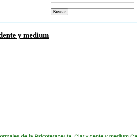
idente y medium
normales de la Psicoterapeuta, Clarividente y medium 