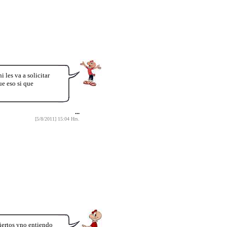
i les va a solicitar
ue eso si que
...
[5/8/2011] 15:04 Hrs.
iertos yno entiendo