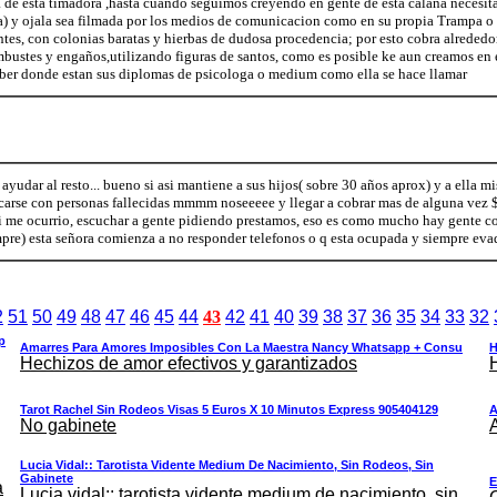
 de esta timadora ,hasta cuando seguimos creyendo en gente de esta calaña necesit
a) y ojala sea filmada por los medios de comunicacion como en su propia Trampa o 
ntes, con colonias baratas y hierbas de dudosa procedencia; por esto cobra alrededo
mbustes y engaños,utilizando figuras de santos, como es posible ke aun creamos en 
aber donde estan sus diplomas de psicologa o medium como ella se hace llamar
yudar al resto... bueno si asi mantiene a sus hijos( sobre 30 años aprox) y a ella m
carse con personas fallecidas mmmm noseeeee y llegar a cobrar mas de alguna vez 
 me ocurrio, escuchar a gente pidiendo prestamos, eso es como mucho hay gente con
empre) esta señora comienza a no responder telefonos o q esta ocupada y siempre eva
2
51
50
49
48
47
46
45
44
43
42
41
40
39
38
37
36
35
34
33
32
p
Amarres Para Amores Imposibles Con La Maestra Nancy Whatsapp + Consu
H
Hechizos de amor efectivos y garantizados
Tarot Rachel Sin Rodeos Visas 5 Euros X 10 Minutos Express 905404129
No gabinete
Lucia Vidal:: Tarotista Vidente Medium De Nacimiento, Sin Rodeos, Sin
Gabinete
E
a
Lucia vidal:: tarotista vidente medium de nacimiento, sin