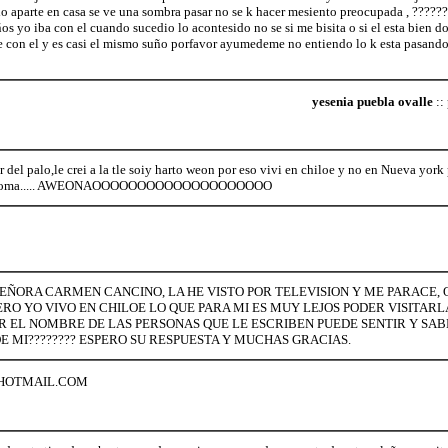
ido aparte en casa se ve una sombra pasar no se k hacer mesiento preocupada , ?????
s yo iba con el cuando sucedio lo acontesido no se si me bisita o si el esta bien d
 con el y es casi el mismo suño porfavor ayumedeme no entiendo lo k esta pasand
yesenia puebla ovalle
::
 del palo,le crei a la tle soiy harto weon por eso vivi en chiloe y no en Nueva york
te la poma..... AWEONAOOOOOOOOOOOOOOOOOOOO
EÑORA CARMEN CANCINO, LA HE VISTO POR TELEVISION Y ME PARACE, 
PERO YO VIVO EN CHILOE LO QUE PARA MI ES MUY LEJOS PODER VISITARLA
 EL NOMBRE DE LAS PERSONAS QUE LE ESCRIBEN PUEDE SENTIR Y SABER
 MI???????? ESPERO SU RESPUESTA Y MUCHAS GRACIAS.
HOTMAIL.COM