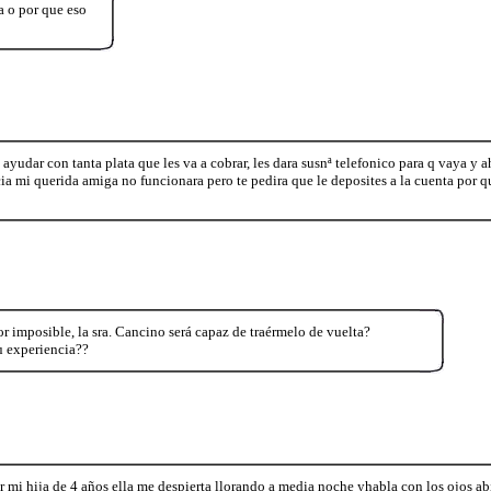
a o por que eso
 ayudar con tanta plata que les va a cobrar, les dara susnª telefonico para q vaya y ah
a mi querida amiga no funcionara pero te pedira que le deposites a la cuenta por q
or imposible, la sra. Cancino será capaz de traérmelo de vuelta?
u experiencia??
mi hija de 4 años ella me despierta llorando a media noche yhabla con los ojos ab