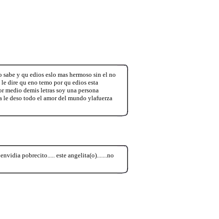
lo sabe y qu edios eslo mas hermoso sin el no
le dire qu eno temo por qu edios esta
or medio demis letras soy una persona
ia le deso todo el amor del mundo ylafuerza
vidia pobrecito..... este angelita(o).......no