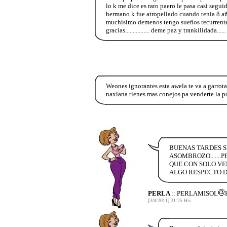
lo k me dice es raro paero le pasa casi segu
hermano k fue atropellado cuando tenia 8 año
muchisimo demenos tengo sueños recurrente
gracias................ deme paz y trankilidada......
Weones ignorantes esta awela te va a garrotar
naxiana tienes mas conejos pa vender
BUENAS TARDES S
ASOMBROZO.......
QUE CON SOLO VER
ALGO RESPECTO DE
PERLA
:: PERLAMISOL
[3/8/2011] 21:25 Hrs.