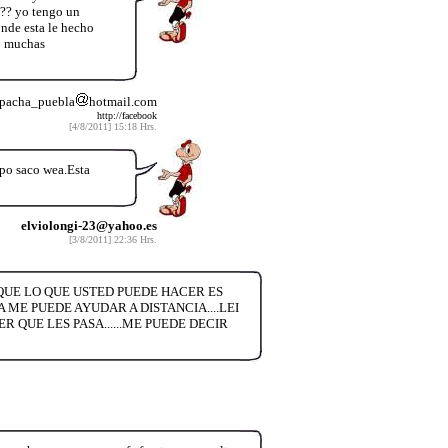
??? yo tengo un
onde esta le hecho
o muchas
 pacha_puebla
hotmail.com
http://facebook
[4/8/2011] 15:18 Hrs.
 po saco wea.Esta
elviolongi-23@yahoo.es
[3/8/2011] 22:36 Hrs.
QUE LO QUE USTED PUEDE HACER ES
 ME PUEDE AYUDAR A DISTANCIA....LEI
 QUE LES PASA......ME PUEDE DECIR