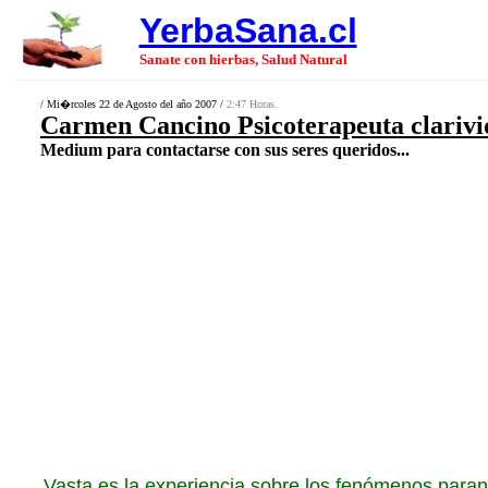
YerbaSana.cl
Sanate con hierbas, Salud Natural
/ Mi�rcoles 22 de Agosto del año 2007 /
2:47 Horas.
Carmen Cancino Psicoterapeuta clariv
Medium para contactarse con sus seres queridos...
Vasta es la experiencia sobre los fenómenos para