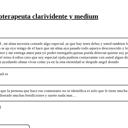
terapeuta clarividente y medium
d , mi alma necesita contarle algo especial ,se que hay seres deluz y usted tambien 
la se qu eyo temgo de el hace que mi alma aya pasado todo aqueyo desconocido y le 
stor y me entrega amor para yo poder entregarlo,quisas pueda detectar quiene soy p
el reino d edios creo que soy especial ojala pudiera contactarme con usted algun d
r ayudando almas vivas como ya en la otra eternidad se despide angel dorado
il.es
 que la persona que hace ese comentario no se identifica es solo que le tiene mucha en
desearle muchas bendiciones y suerte nada mas.....
j