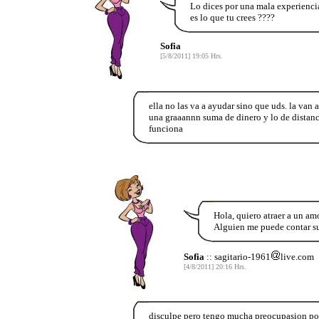
Lo dices por una mala experienci
es lo que tu crees ????
Sofia
[5/8/2011] 19:05 Hrs.
ella no las va a ayudar sino que uds. la van a
una graaannn suma de dinero y lo de distanci
funciona
Hola, quiero atraer a un am
Alguien me puede contar s
Sofia
:: sagitario-1961
live.com
[4/8/2011] 20:16 Hrs.
disculpe pero tengo mucha preocupasion por 