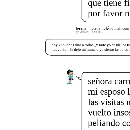
que tiene f
por favor n
lorena
:: lorena_ic
hotmail.com
[12/4/2012] 17:53 Hrs.
hoy vi buenos dias a todos ,,y mire yo desde los 
nuevo don .le dejo mi numero yo siento ke ud es 
señora carm
mi esposo l
las visitas
vuelto inso
peliando co