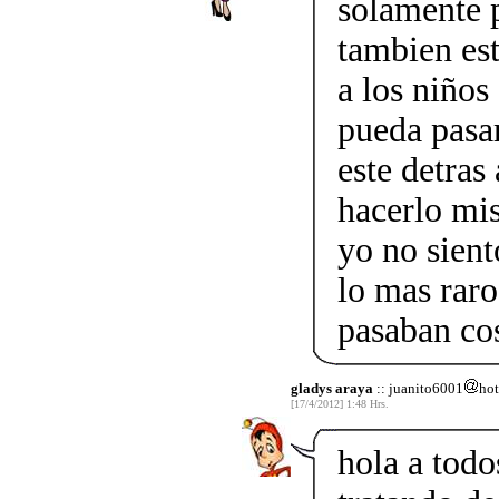
solamente p
tambien est
a los niños
pueda pasar
este detras
hacerlo mis
yo no sient
lo mas raro
pasaban co
gladys araya
:: juanito6001
ho
[17/4/2012] 1:48 Hrs.
hola a todo