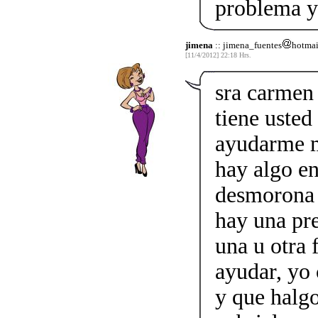
problema y
jimena
:: jimena_fuentes
hotmai
[11/4/2012] 22:18 Hrs.
sra carmen 
tiene usted
ayudarme mi
hay algo en
desmorona 
hay una pre
una u otra 
ayudar, yo 
y que halgo