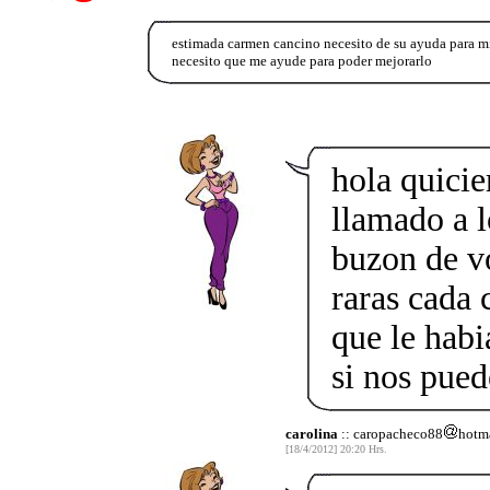
estimada carmen cancino necesito de su ayuda para mi
necesito que me ayude para poder mejorarlo
hola quicie
llamado a l
buzon de v
raras cada 
que le habi
si nos pue
carolina
:: caropacheco88
hotm
[18/4/2012] 20:20 Hrs.