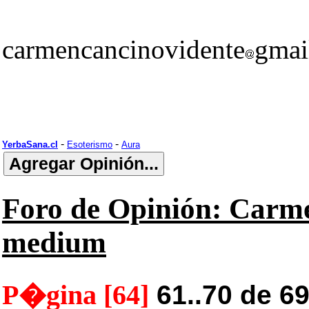
carmencancinovidente
gmai
-
-
YerbaSana.cl
Esoterismo
Aura
Foro de Opinión: Carme
medium
P�gina [64]
61..70 de 6