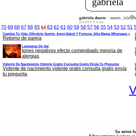
gabriela
gabriela duarte
:: martin _lela
[8/4/2012] 4:33 Hrs.
70
69
68
67
66
65
64
63
62
61
60
59
58
57
56
55
54
53
52
51
Cambia Tu Vida, DÁndole Suerte, Amor,salud Y Fortuna, Alta Magia Whatsapp +
Retorno de pareja
Lamparas De Sal
Iones negativos efecto comprobado mejoria de
alergias
Vidente De Nacimiento Vidente Gratis Consulta Gratis Envía Tu Pregunta
Vidente de nacimiento vidente gratis consulta gratis envía
tu pregunta
V
Su aviso h