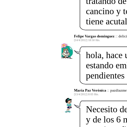
tratando de
cancino y t
tiene acuta
Felipe Vargas dominguez
:: delic
[14/4/2012] 18:50 Hrs.
hola, hace 
estando em
pendientes 
María Paz Verónica
:: pazdiazme
[13/4/2012] 8:03 Hrs.
Necesito de
y de los 6 