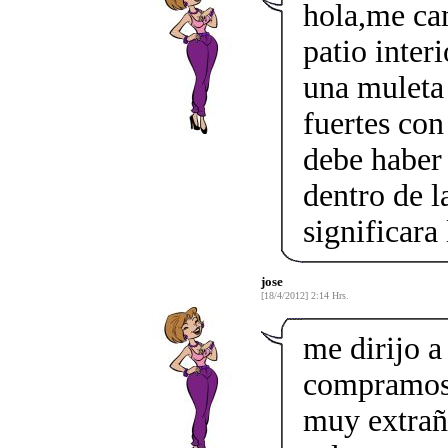
hola,me cam
patio inter
una muleta
fuertes con
debe haber
dentro de l
significara 
jose
[18/4/2012] 2:14 Hrs.
me dirijo a
compramos 
muy extraña