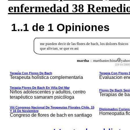
enfermedad 38 Remedio 
1..1 de 1 Opiniones
me pueden decir de las flores de bach, los dolores fisicos
que alivian, se que es asi
martha
:: marthastechina
yahoo
[19/10/2009]
Terapìa Con Flores De Bach
Terapia Con Flores 
Terapeuta holìstica complementaria
Evaluacion ene
Terapia Flores De Bach En Viña Del Mar
Flores De Bach Ses
Niños adolescentes y adultos, centro
Terapias de b
terapéutico samaram psicóloga
Viii Congreso Nacional De Terapeutas Florales Chile. 15
Diplomados Cursos C
Y 16 De Noviembre
Homeopatia flo
Congreso de flores de bach en santiago