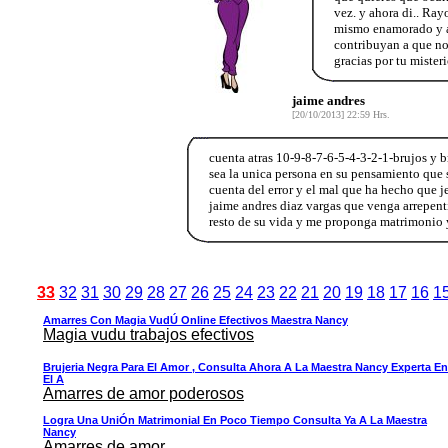
vez. y ahora di.. Ray
mismo enamorado y ar
contribuyan a que no
gracias por tu mister
jaime andres
[20/10/2013] 22:59 Hrs.
cuenta atras 10-9-8-7-6-5-4-3-2-1-brujos y 
sea la unica persona en su pensamiento que
cuenta del error y el mal que ha hecho que 
jaime andres diaz vargas que venga arrepen
resto de su vida y me proponga matrimonio 
33
32
31
30
29
28
27
26
25
24
23
22
21
20
19
18
17
16
1
Amarres Con Magia VudÚ Online Efectivos Maestra Nancy
Magia vudu trabajos efectivos
Brujeria Negra Para El Amor , Consulta Ahora A La Maestra Nancy Experta En
El A
Amarres de amor poderosos
Logra Una UniÓn Matrimonial En Poco Tiempo Consulta Ya A La Maestra
Nancy
Amarres de amor