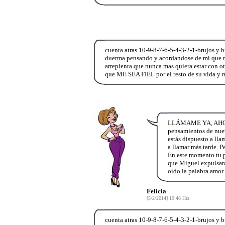
cuenta atras 10-9-8-7-6-5-4-3-2-1-brujos y b
duerma pensando y acordandose de mi que me 
arrepienta que nunca mas quiera estar con ot
que ME SEA FIEL por el resto de su vida y 
LLÁMAME YA, AHORA 
pensamientos de nuev
estás dispuesto a lla
a llamar más tarde. P
En este momento tu p
que Miguel expulsará 
oído la palabra amor 
Felicia
[5/2/2014] 19:46 Hrs.
cuenta atras 10-9-8-7-6-5-4-3-2-1-brujos y b