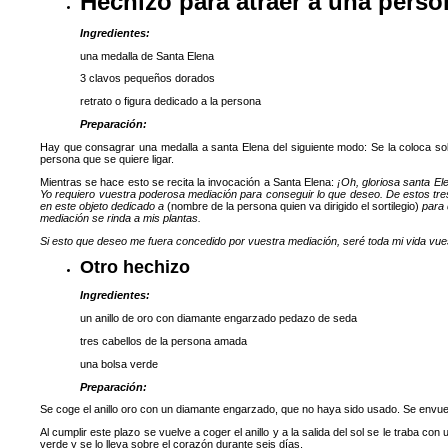
Hechizo para atraer a una perso
Ingredientes:
una medalla de Santa Elena
3 clavos pequeños dorados
retrato o figura dedicado a la persona
Preparación:
Hay que consagrar una medalla a santa Elena del siguiente modo: Se la coloca sobr
persona que se quiere ligar.
Mientras se hace esto se recita la invocación a Santa Elena:
¡Oh, gloriosa santa E
Yo requiero vuestra poderosa mediación para conseguir lo que deseo. De estos tres c
en este objeto dedicado a
(nombre de la persona quien va dirigido el sortilegio)
para 
mediación se rinda a mis plantas.
Si esto que deseo me fuera concedido por vuestra mediación, seré toda mi vida vue
Otro hechizo
Ingredientes:
un anillo de oro con diamante engarzado pedazo de seda
tres cabellos de la persona amada
una bolsa verde
Preparación:
Se coge el anillo oro con un diamante engarzado, que no haya sido usado. Se envu
Al cumplir este plazo se vuelve a coger el anillo y a la salida del sol se le traba c
verde y se lo lleva sobre el corazón durante seis días.