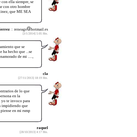
con ella siempre, se
tar con otro hombre
rtinez, que ME SEA
ierrez
:: reneags
hotmail.es
[3/1/2014] 5:05 Hrs.
nsamiento que se
 ha hecho que ...se
namorado de mi .....,
cla
[27/11/2013] 18:19 Hrs.
ontrarios de lo que
persona en la
z yo te invoco para
aa impidiendo que
o piense en mi rsmp
raquel
[28/10/2013] 4:17 Hrs.