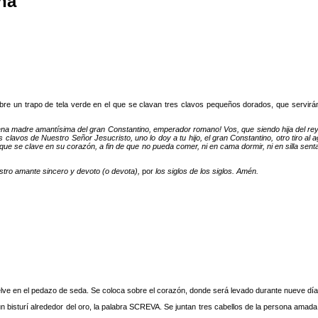
na
e un trapo de tela verde en el que se clavan tres clavos pequeños dorados, que servirán 
lena madre amantísima del gran Constantino, emperador romano! Vos, que siendo hija del re
lavos de Nuestro Señor Jesucristo, uno lo doy a tu hijo, el gran Constantino, otro tiro al ag
que se clave en su corazón, a fin de que no pueda comer, ni en cama dormir, ni en silla sen
stro amante sincero y devoto (o devota),
por
los siglos de los siglos. Amén.
elve en el pedazo de seda. Se coloca sobre el corazón, donde será levado durante nueve dí
on un bisturí alrededor del oro, la palabra SCREVA. Se juntan tres cabellos de la persona ama