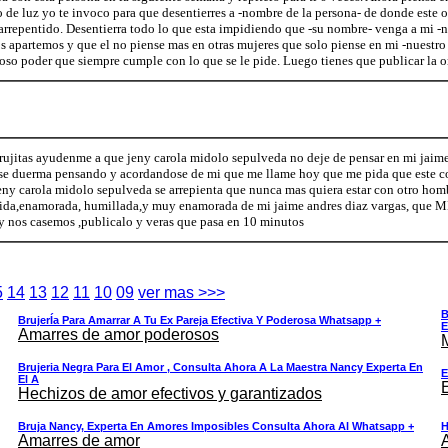
o de luz yo te invoco para que desentierres a -nombre de la persona- de donde este 
repentido. Desentierra todo lo que esta impidiendo que -su nombre- venga a mi -nu
s apartemos y que el no piense mas en otras mujeres que solo piense en mi -nuestro
ioso poder que siempre cumple con lo que se le pide. Luego tienes que publicar la o
brujitas ayudenme a que jeny carola midolo sepulveda no deje de pensar en mi jaime
 se duerma pensando y acordandose de mi que me llame hoy que me pida que este con
jeny carola midolo sepulveda se arrepienta que nunca mas quiera estar con otro hom
tida,enamorada, humillada,y muy enamorada de mi jaime andres diaz vargas, que M
y nos casemos ,publicalo y veras que pasa en 10 minutos
5
14
13
12
11
10
09
ver mas >>>
B
BrujerÍa Para Amarrar A Tu Ex Pareja Efectiva Y Poderosa Whatsapp +
E
Amarres de amor poderosos
Brujeria Negra Para El Amor , Consulta Ahora A La Maestra Nancy Experta En
E
El A
Hechizos de amor efectivos y garantizados
Bruja Nancy, Experta En Amores Imposibles Consulta Ahora Al Whatsapp +
H
Amarres de amor