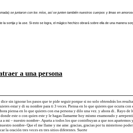
 amada)
se juntaron con los míos, así se junten también nuestros cuerpos
y
limas en amoroso
la sortija y la use. Si esto se logra, el mágico hechizo obrará sobre ella de una manera so
atraer a una persona
dice sin ignorar los pasos que te pide seguir porque si no solo obtendrás los resulta
uieres estar y di su nombre para ti 3 veces. Piensa en lo que quieres que ocurra con 
Ahora piensa en lo que quieres con esa persona y dilo una vez. y ahora di.. Rayo de 
e donde este o con quien este y le hagas llamarme hoy mismo enamorado y arrepenti
 a mi – nuestro nombre-. Aparta a todos los que contribuyan a que nos apartemos y
-nuestro nombre- Que el me llame y me ame. gracias, gracias por tu misterioso pode
r la oración tres veces en tres sitios diferentes. Suerte