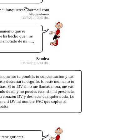
e
:: lonquicres
hotmail.com
http://yerbasana
[13/7/2014] 3:45 Hrs.
nsamiento que se
 ha hecho que ...se
namorado de mi .....,
Sandra
[11/7/2014] 5:44 Hrs.
ento tu pondrás tu concentración y tus
 a descartar tu orgullo. En este momento tu
stas. Si tu .DV si no me llamas ahora, me vas
ado de mí y no puedes estar sin mi presencia.
 tu corazón DV y deshacer cualquier duda. Lo
ciar a ti DV mi nombre FAC que soplen al
bálsa
 rene gutierez