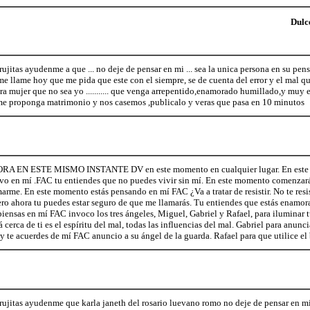
Dulc
rujitas ayudenme a que ... no deje de pensar en mi ... sea la unica persona en su pe
llame hoy que me pida que este con el siempre, se de cuenta del error y el mal que
ra mujer que no sea yo ........... que venga arrepentido,enamorado humillado,y muy e
me proponga matrimonio y nos casemos ,publicalo y veras que pasa en 10 minutos
EN ESTE MISMO INSTANTE DV en este momento en cualquier lugar. En este mom
o en mí .FAC tu entiendes que no puedes vivir sin mí. En este momento comenzarás
marme. En este momento estás pensando en mí FAC ¿Va a tratar de resistir. No te resi
ero ahora tu puedes estar seguro de que me llamarás. Tu entiendes que estás enamor
iensas en mí FAC invoco los tres ángeles, Miguel, Gabriel y Rafael, para iluminar
cerca de ti es el espíritu del mal, todas las influencias del mal. Gabriel para anun
y te acuerdes de mí FAC anuncio a su ángel de la guarda. Rafael para que utilice el 
rujitas ayudenme que karla janeth del rosario luevano romo no deje de pensar en mi