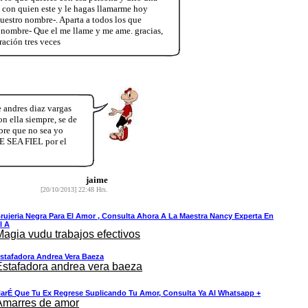
o con quien este y le hagas llamarme hoy
estro nombre-. Aparta a todos los que
 nombre- Que el me llame y me ame. gracias,
ración tres veces
 andres diaz vargas
 ella siempre, se de
bre que no sea yo
E SEA FIEL por el
jaime
[20/10/2013] 22:48 Hrs.
rujeria Negra Para El Amor , Consulta Ahora A La Maestra Nancy Experta En
l A
Magia vudu trabajos efectivos
stafadora Andrea Vera Baeza
Estafadora andrea vera baeza
arÉ Que Tu Ex Regrese Suplicando Tu Amor, Consulta Ya Al Whatsapp +
Amarres de amor