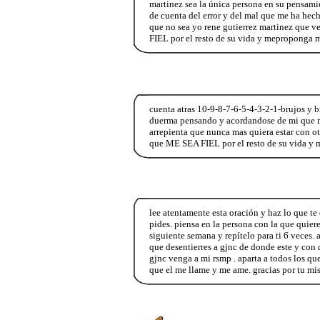
martinez sea la única persona en su pensam
de cuenta del error y del mal que me ha hec
que no sea yo rene gutierrez martinez que 
FIEL por el resto de su vida y meproponga 
cuenta atras 10-9-8-7-6-5-4-3-2-1-brujos y b
duerma pensando y acordandose de mi que me 
arrepienta que nunca mas quiera estar con ot
que ME SEA FIEL por el resto de su vida y 
lee atentamente esta oración y haz lo que te 
pides. piensa en la persona con la que quiere
siguiente semana y repítelo para ti 6 veces. 
que desentierres a gjnc de donde este y con
gjnc venga a mi rsmp . aparta a todos los q
que el me llame y me ame. gracias por tu mi