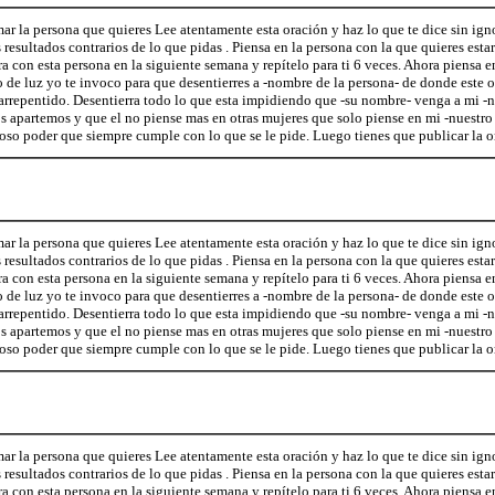
ar la persona que quieres Lee atentamente esta oración y haz lo que te dice sin igno
 resultados contrarios de lo que pidas . Piensa en la persona con la que quieres estar
a con esta persona en la siguiente semana y repítelo para ti 6 veces. Ahora piensa e
o de luz yo te invoco para que desentierres a -nombre de la persona- de donde este 
repentido. Desentierra todo lo que esta impidiendo que -su nombre- venga a mi -nu
s apartemos y que el no piense mas en otras mujeres que solo piense en mi -nuestro
ioso poder que siempre cumple con lo que se le pide. Luego tienes que publicar la o
ar la persona que quieres Lee atentamente esta oración y haz lo que te dice sin igno
 resultados contrarios de lo que pidas . Piensa en la persona con la que quieres estar
a con esta persona en la siguiente semana y repítelo para ti 6 veces. Ahora piensa e
o de luz yo te invoco para que desentierres a -nombre de la persona- de donde este 
repentido. Desentierra todo lo que esta impidiendo que -su nombre- venga a mi -nu
s apartemos y que el no piense mas en otras mujeres que solo piense en mi -nuestro
ioso poder que siempre cumple con lo que se le pide. Luego tienes que publicar la o
ar la persona que quieres Lee atentamente esta oración y haz lo que te dice sin igno
 resultados contrarios de lo que pidas . Piensa en la persona con la que quieres estar
a con esta persona en la siguiente semana y repítelo para ti 6 veces. Ahora piensa e