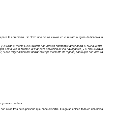
para la ceremonia. Se clava uno de los clavos en el retrato o figura dedicado a la
y
y
la reina al monte Olivo fuisteis por vuestro entrañable amor hacia el divino Jesús.
ua como vos lo tirasteis al mar para salvación de los navegantes, y el otro lo clavo
tar, ni con mujer ni hombre hablar ni tenga momento de reposo, hasta que
por
vuestra
as y nueve noches.
da con otros tres de la persona que hace el sortile. Luego se coloca todo en una bolsa