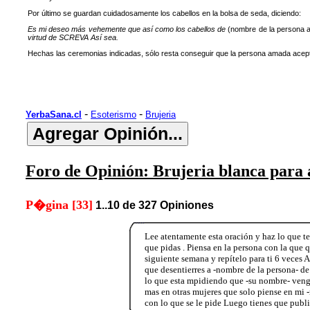
Por último se guardan cuidadosamente los cabellos en la bolsa de seda, diciendo:
Es mi deseo más vehemente que así como los cabellos de
(nombre de la persona
virtud de SCREVA Así sea.
Hechas las ceremonias indicadas, sólo resta conseguir que la persona amada acepte 
-
-
YerbaSana.cl
Esoterismo
Brujeria
Foro de Opinión: Brujeria blanca para 
P�gina [33]
1..10 de 327 Opiniones
Lee atentamente esta oración y haz lo que te 
que pidas . Piensa en la persona con la que q
siguiente semana y repítelo para ti 6 veces 
que desentierres a -nombre de la persona- d
lo que esta mpidiendo que -su nombre- venga
mas en otras mujeres que solo piense en mi 
con lo que se le pide Luego tienes que publica