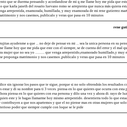
iento que se duerma pensando y acordandose de mi q me llame hoy me pida que este 
ho que karla janeth del rosario luevano romo se arrepienta que nunca más quiera es
venga arrepentida, enamorada, humillada, y muy enamorada de mi rene gutierrez ma
matrimonio y nos casemos, publicalo y veras que pasa en 10 minutos
rene gut
rujitas ayudenme a que ... no deje de pensar en mi ... sea la unica persona en su pe
llame hoy que me pida que este con el siempre, se de cuenta del error y el mal que
ra mujer que no sea yo ........... que venga arrepentido,enamorado humillado,y muy e
me proponga matrimonio y nos casemos ,publicalo y veras que pasa en 10 minutos
dice sin ignorar los pasos que te sigue, porque si no solo obtendrás los resultados c
s estar y di su nombre para ti 3 veces. piensa en lo que quieres que ocurra con esta 
ahora piensa en lo que quieres con esa persona y dilo una vez y ahora di. rayo de lu
 quien este y le hagas llamarme hoy mismo arrepentido. desentierra todo lo que est
ue contribuyen a que nos apartemos y que el no piense mas en otras mujeres que sol
sterioso poder que siempre cumple con loque se le pide