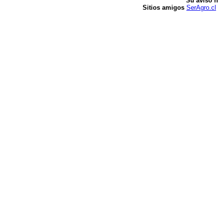
Su aviso h
Sitios amigos
SerAgro.cl