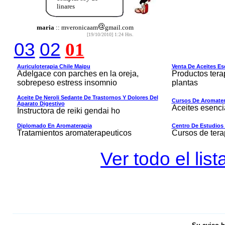
linares
maria
:: mveronicaam
gmail.com
[19/10/2010] 1:24 Hrs.
03
02
01
Auriculoterapia Chile Maipu
Venta De Aceites Es
Adelgace con parches en la oreja,
Productos tera
sobrepeso estress insomnio
plantas
Aceite De Neroli Sedante De Trastornos Y Dolores Del
Cursos De Aromate
Aparato Digestivo
Aceites esenci
Instructora de reiki gendai ho
Diplomado En Aromaterapia
Centro De Estudios 
Tratamientos aromaterapeuticos
Cursos de ter
Ver todo el li