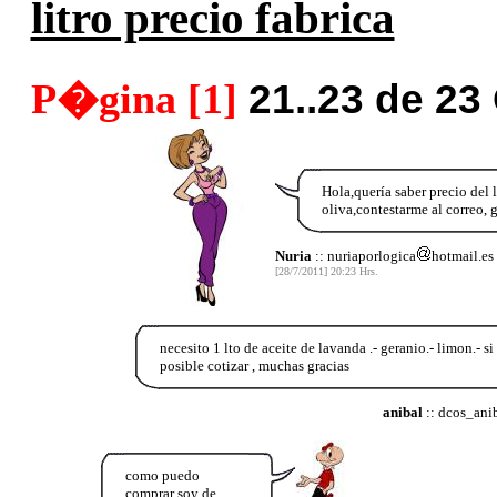
litro precio fabrica
P�gina [1]
21..23 de 23
Hola,quería saber precio del l
oliva,contestarme al correo, g
Nuria
:: nuriaporlogica
hotmail.es
[28/7/2011] 20:23 Hrs.
necesito 1 lto de aceite de lavanda .- geranio.- limon.- si
posible cotizar , muchas gracias
anibal
:: dcos_ani
como puedo
comprar soy de