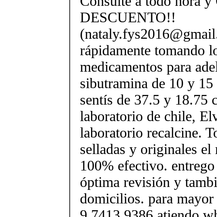
Consulte a todo hora y
DESCUENTO!!
(nataly.fys2016@gmail
rápidamente tomando l
medicamentos para ade
sibutramina de 10 y 15
sentís de 37.5 y 18.75 c
laboratorio de chile, El
laboratorio recalcine. T
selladas y originales e
100% efectivo. entrego
óptima revisión y tamb
domicilios. para mayor
9 7413 9386 atiendo wh