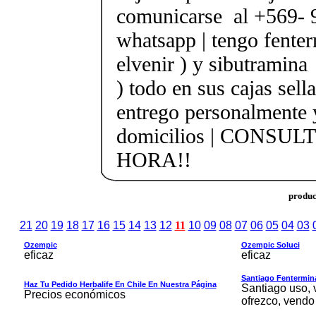
comunicarse al +569- 
whatsapp | tengo fenter
elvenir ) y sibutramina 
) todo en sus cajas sella
entrego personalmente 
domicilios | CONSUL
HORA!!
produc
21
20
19
18
17
16
15
14
13
12
11
10
09
08
07
06
05
04
03
Ozempic
Ozempic Soluci
eficaz
eficaz
Santiago Fentermina,
Haz Tu Pedido Herbalife En Chile En Nuestra Página
Santiago uso, 
Precios económicos
ofrezco, vendo