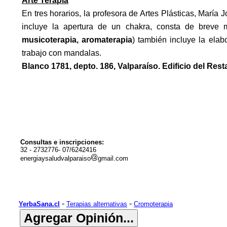
Arte Terapia
En tres horarios, la profesora de Artes Plásticas, María 
incluye la apertura de un chakra, consta de breve m
musicoterapia, aromaterapia
) también incluye la elab
trabajo con mandalas.
Blanco 1781, depto. 186, Valparaíso. Edificio del Res
Consultas e inscripciones:
32 - 2732776- 07/6242416
energiaysaludvalparaiso
gmail.com
-
-
YerbaSana.cl
Terapias alternativas
Cromoterapia