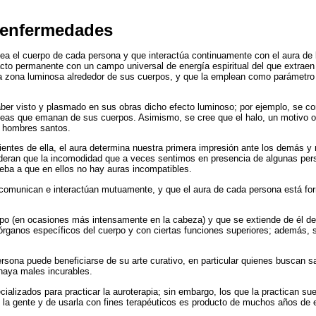
 enfermedades
 el cuerpo de cada persona y que interactúa continuamente con el aura de lo
acto permanente con un campo universal de energía espiritual del que extraen
una zona luminosa alrededor de sus cuerpos, y que la emplean como paráme
r visto y plasmado en sus obras dicho efecto luminoso; por ejemplo, se cono
eas que emanan de sus cuerpos. Asimismo, se cree que el halo, un motivo omn
s hombres santos.
tes de ella, el aura determina nuestra primera impresión ante los demás y 
sideran que la incomodidad que a veces sentimos en presencia de algunas pe
eba a que en ellos no hay auras incompatibles.
e comunican e interactúan mutuamente, y que el aura de cada persona está for
rpo (en ocasiones más intensamente en la cabeza) y que se extiende de él de
órganos específicos del cuerpo y con ciertas funciones superiores; además, s
rsona puede beneficiarse de su arte curativo, en particular quienes buscan s
 haya males incurables.
alizados para practicar la auroterapia; sin embargo, los que la practican su
de la gente y de usarla con fines terapéuticos es producto de muchos años de