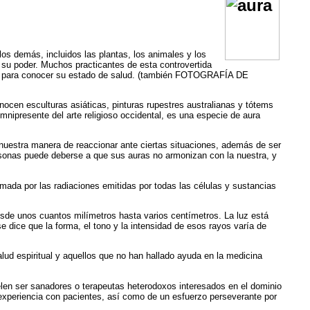
s demás, incluidos las plantas, los animales y los
 su poder. Muchos practicantes de esta controvertida
tro para conocer su estado de salud. (también FOTOGRAFÍA DE
cen esculturas asiáticas, pinturas rupestres australianas y tótems
ipresente del arte religioso occidental, es una especie de aura
nuestra manera de reaccionar ante ciertas situaciones, además de ser
rsonas puede deberse a que sus auras no armonizan con la nuestra, y
mada por las radiaciones emitidas por todas las células y sustancias
sde unos cuantos milímetros hasta varios centímetros. La luz está
e dice que la forma, el tono y la intensidad de esos rayos varía de
alud espiritual y aquellos que no han hallado ayuda en la medicina
elen ser sanadores o terapeutas heterodoxos interesados en el dominio
 experiencia con pacientes, así como de un esfuerzo perseverante por