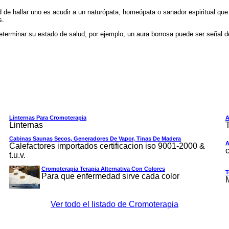
d de hallar uno es acudir a un naturópata, homeópata o sanador espiritual qu
s.
 determinar su estado de salud; por ejemplo, un aura borrosa puede ser señal
Linternas Para Cromoterapia
A
Linternas
T
Cabinas Saunas Secos, Generadores De Vapor, Tinas De Madera
A
Calefactores importados certificacion iso 9001-2000 &
t.u.v.
Cromoterapia Terapia Alternativa Con Colores
T
Para que enfermedad sirve cada color
M
Ver todo el listado de Cromoterapia