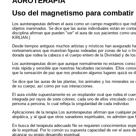
AUROTERAPIA
Uso del magnetismo para combatir
Los auroterapeutas definen el aura como un campo magnético que rodea
objetos inanimados. Se dice que las auras individuales están en cont
disciplina afirman que pueden "ver" el aura de sus pacientes como 
KIRLIAN.)
Desde tiempos antiguos muchos artistas y místicos han asegurado habe
norteamericanos que muestran figuras rodeadas por zonas de luz o lín
dorada que rodea la cabeza o el cuerpo entero de la Divinidad y de lo
Los auroterapeutas dicen que aunque normalmente no estamos conscien
más rápida y sensible que nuestras facultades racionales. Ellos con
que la sensación de paz que nos producen algunos lugares quizá se d
Se dice que las auras de las plantas, los animales y los minerales s
de su cuerpo, así como por sus interacciones.
El aura visible supuestamente es un resplandor oval que rodea el cue
integrada por rayos de siete colores, cada uno de ellos vinculado con 
persona a persona, lo cual refleja la singularidad de cada individuo.
Aplicaciones de la terapia Los auroterapeutas afirman que cualquier pe
alopática, y al igual que otros sanadores espirituales, no admiten que
En busca del terapeuta adecuado No se requieren conocimientos especi
de lo espiritual. Por lo común su supuesta capacidad de ver el aura 
alcanzar su propio desarrollo espiritual.