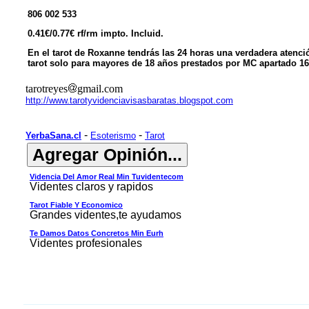
806 002 533
0.41€/0.77€ rf/rm impto. Incluid.
En el tarot de Roxanne tendrás las 24 horas una verdadera atenci
tarot solo para mayores de 18 años prestados por MC apartado 16
tarotreyes
gmail.com
http://www.tarotyvidenciavisasbaratas.blogspot.com
-
-
YerbaSana.cl
Esoterismo
Tarot
Videncia Del Amor Real Min Tuvidentecom
Videntes claros y rapidos
Tarot Fiable Y Economico
Grandes videntes,te ayudamos
Te Damos Datos Concretos Min Eurh
Videntes profesionales