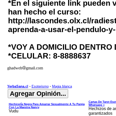
*En el siguiente link pueden
han hecho el curso:
http://lascondes.olx.cl/radie
aprenda-a-usar-el-pendulo-y-l
*VOY A DOMICILIO DENTRO
*CELULAR: 8-8888637
ghadweh
gmail.com
-
-
YerbaSana.cl
Esoterismo
Magia blanca
Cartas De Tarot Eso
HechicerÍa Negra Para Amarrar Sexualmente A Tu Pareja
Whatsapp +
Con La Maestra Nancy
Hechizos de am
Vudu
garantizados