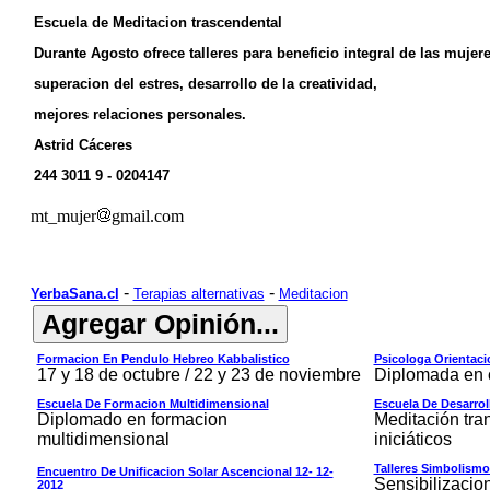
Escuela de Meditacion trascendental
Durante Agosto ofrece talleres para beneficio integral de las mujere
superacion del estres, desarrollo de la creatividad,
mejores relaciones personales.
Astrid Cáceres
244 3011 9 - 0204147
mt_mujer
gmail.com
-
-
YerbaSana.cl
Terapias alternativas
Meditacion
Formacion En Pendulo Hebreo Kabbalistico
Psicologa Orientac
17 y 18 de octubre / 22 y 23 de noviembre
Diplomada en 
Escuela De Formacion Multidimensional
Escuela De Desarrol
Diplomado en formacion
Meditación tra
multidimensional
iniciáticos
Talleres Simbolismo
Encuentro De Unificacion Solar Ascencional 12- 12-
Sensibilizacio
2012