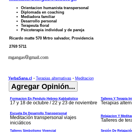
Orientacion humanista transpersonal
Diplomada en coaching
Mediadora familiar
Desarrollo personal
Terapeuta floral
Psicoterapia individual y de pareja
Ricardo matte 570 Mrtro salvador, Providencia
2769 5711
mgangas
gmail.com
-
-
YerbaSana.cl
Terapias alternativas
Meditacion
Formacion En Pendulo Hebreo Kabbalistico
Talleres Y Terapia I
17 y 18 de octubre / 22 y 23 de noviembre
Terapias altern
Escuela De Desarrollo Transpersonal
Relajacion Y Medita
Meditación transpersonal viajes
Talleres de ter
iniciáticos
Talleres Simbolismo Vivencial
Sesión De Relajació