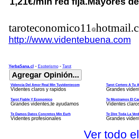
1,21€/min red fija.Mayores de
taroteconomico11
hotmail.
http://www.videntebuena.com
-
-
YerbaSana.cl
Esoterismo
Tarot
Videncia Del Amor Real Min Tuvidentecom
Tarot Certero A Tu 
Videntes claros y rapidos
Grandes viden
Tarot Fiable Y Economico
Te Mostramos El Cam
Grandes videntes,te ayudamos
Videntes claro
Te Damos Datos Concretos Min Eurh
Te Dire Toda La Ver
Videntes profesionales
Grandes viden
Ver todo el