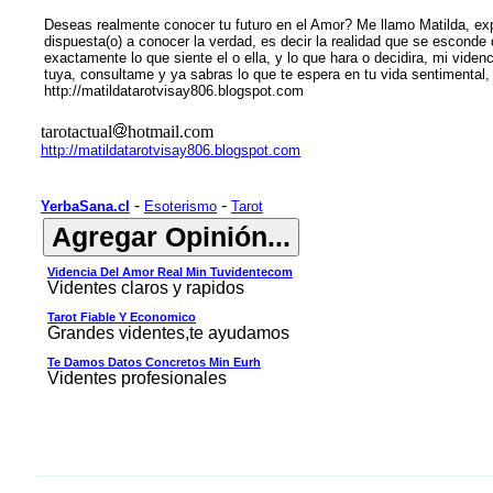
Deseas realmente conocer tu futuro en el Amor? Me llamo Matilda, ex
dispuesta(o) a conocer la verdad, es decir la realidad que se esconde d
exactamente lo que siente el o ella, y lo que hara o decidira, mi viden
tuya, consultame y ya sabras lo que te espera en tu vida sentimental,
http://matildatarotvisay806.blogspot.com
tarotactual
hotmail.com
http://matildatarotvisay806.blogspot.com
-
-
YerbaSana.cl
Esoterismo
Tarot
Videncia Del Amor Real Min Tuvidentecom
Videntes claros y rapidos
Tarot Fiable Y Economico
Grandes videntes,te ayudamos
Te Damos Datos Concretos Min Eurh
Videntes profesionales