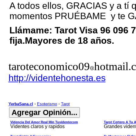
A todos ellos, GRACIAS y a tí 
momentos PRUÉBAME y te 
Llámame: Tarot Visa 96 096 7
fija.Mayores de 18 años.
taroteconomico09
hotmail.
http://videntehonesta.es
-
-
YerbaSana.cl
Esoterismo
Tarot
Videncia Del Amor Real Min Tuvidentecom
Tarot Certero A Tu 
Videntes claros y rapidos
Grandes viden