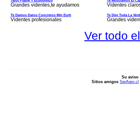
Tarot Fiable Y Economico
Te Mostramos El Cam
Grandes videntes,te ayudamos
Videntes claro
Te Damos Datos Concretos Min Eurh
Te Dire Toda La Ver
Videntes profesionales
Grandes viden
Ver todo el
Su aviso 
Sitios amigos
SerAgro.cl