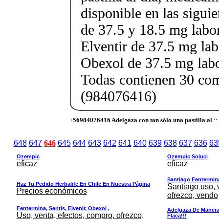
disponible en las sigui
de 37.5 y 18.5 mg labor
Elventir de 37.5 mg lab
Obexol de 37.5 mg labo
Todas contienen 30 co
(984076416)
+56984076416 Adelgaza con tan sólo una pastilla al
::
648
647
646
645
644
643
642
641
640
639
638
637
636
63
Ozempic
Ozempic Soluci
eficaz
eficaz
Santiago Fentermina,
Haz Tu Pedido Herbalife En Chile En Nuestra Página
Santiago uso, 
Precios económicos
ofrezco, vendo
Fentermina, Sentis, Elvenir, Obexol ,
Adelgaza De Manera 
Uso, venta, efectos, compro, ofrezco,
Flaca!!!