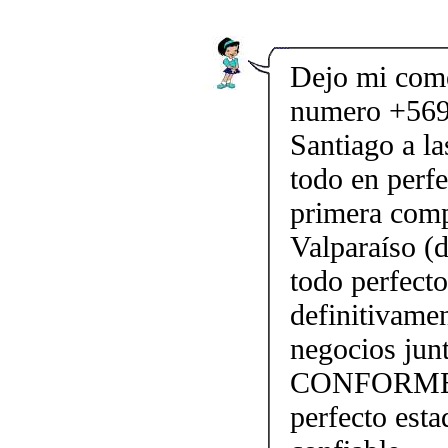
Dejo mi come
numero +569
Santiago a l
todo en perfe
primera comp
Valparaíso (
todo perfect
definitivame
negocios j
CONFORME!!!
perfecto esta