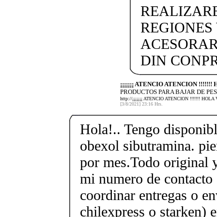
REALIZARE
REGIONES 
ACESORAR
DIN CONP
¡¡¡¡¡¡¡ ATENCIO ATENCION !!!!!
PRODUCTOS PARA BAJAR DE PES
http://¡¡¡¡¡¡¡ ATENCIO ATENCION !!!!!!!
[3/8/2021] 23:16 Hrs.
Hola!.. Tengo disponible
obexol sibutramina. pie
por mes.Todo original y
mi numero de contacto
coordinar entregas o en
chilexpress o starken) 