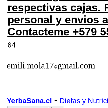
respectivas cajas.
personal y envios a
Contacteme +579 5
64
emili.mola17
gmail.com
-
YerbaSana.cl
Dietas y Nutric