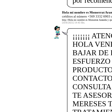
por recomen
Hola mi nombre es Monserrat Aran
créditos al número +569 3332 6903 q
http://Hola mi nombre es Monserrat Araneda y qu
[10/8/2021] 14:43 Hrs.
¡¡¡¡¡¡¡ ATE
HOLA VEN
BAJAR DE 
ESFUERZO
PRODUCTO
CONTACTO 
CONSULTA
TE ASESO
MERESES 