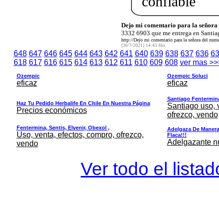
confiable
Dejo mi comentario para la señor
3332 6903 que me entrega en Santiag
http://Dejo mi comentario para la señora del nu
[30/7/2021] 14:43 Hrs.
648
647
646
645
644
643
642
641
640
639
638
637
636
6
618
617
616
615
614
613
612
611
610
609
608
ver mas >>
Ozempic
Ozempic Soluci
eficaz
eficaz
Santiago Fentermina,
Haz Tu Pedido Herbalife En Chile En Nuestra Página
Santiago uso, 
Precios económicos
ofrezco, vendo
Fentermina, Sentis, Elvenir, Obexol ,
Adelgaza De Manera 
Uso, venta, efectos, compro, ofrezco,
Flaca!!!
Adelgazante nue
vendo
Ver todo el lista