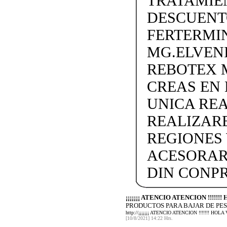
TRATAMIEN
DESCUENTO
FERTERMIN
MG.ELVEN
REBOTEX 
CREAS EN
UNICA REA
REALIZARE
REGIONES 
ACESORAR
DIN CONP
¡¡¡¡¡¡¡ ATENCIO ATENCION !!!!!
PRODUCTOS PARA BAJAR DE PES
http://¡¡¡¡¡¡¡ ATENCIO ATENCION !!!!!!!
[10/8/2021] 14:22 Hrs.