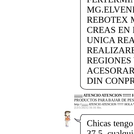
MG.ELVEN
REBOTEX 
CREAS EN
UNICA REA
REALIZARE
REGIONES 
ACESORAR
DIN CONP
¡¡¡¡¡¡¡ ATENCIO ATENCION !!!!!
PRODUCTOS PARA BAJAR DE PES
http://¡¡¡¡¡¡¡ ATENCIO ATENCION !!!!!!!
[13/5/2021] 16:16 Hrs.
Chicas tengo 
37,5, cualqui