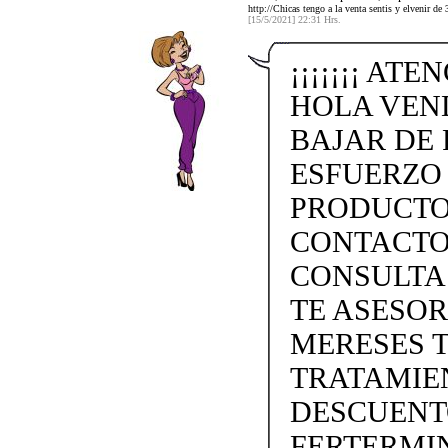
http://Chicas tengo a la venta sentis y elvenir de
[15/5/2021] 22:31 Hrs.
¡¡¡¡¡¡¡ ATE
HOLA VEN
BAJAR DE 
ESFUERZO
PRODUCTO
CONTACTO 
CONSULTA
TE ASESO
MERESES 
TRATAMIEN
DESCUENTO
FERTERMIN