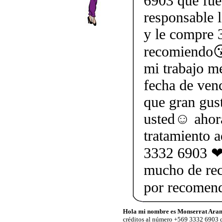
6903 que fue
responsable l
y le compre 3
recomiendo😘
mi trabajo me
fecha de ven
que gran gus
usted☺ ahor
tratamiento 
3332 6903 ❤ 
mucho de rec
por recomen
Hola mi nombre es Monserrat Aran
créditos al número +569 3332 6903 q