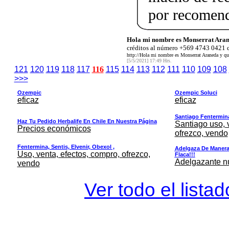
por recomen
Hola mi nombre es Monserrat Aran
créditos al número +569 4743 0421 q
http://Hola mi nombre es Monserrat Araneda y qu
[5/5/2021] 17:49 Hrs.
121
120
119
118
117
116
115
114
113
112
111
110
109
108
>>>
Ozempic
Ozempic Soluci
eficaz
eficaz
Santiago Fentermina,
Haz Tu Pedido Herbalife En Chile En Nuestra Página
Santiago uso, 
Precios económicos
ofrezco, vendo
Fentermina, Sentis, Elvenir, Obexol ,
Adelgaza De Manera 
Uso, venta, efectos, compro, ofrezco,
Flaca!!!
Adelgazante nue
vendo
Ver todo el lista