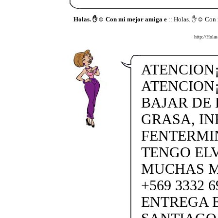
Holas. ✋☺️ Con mi mejor amiga e
:: Holas. ✋☺️ Con 
http://Hola
ATENCION¡
ATENCION¡
BAJAR DE
GRASA, IN
FENTERMI
TENGO ELV
MUCHAS M
+569 3332 
ENTREGA E