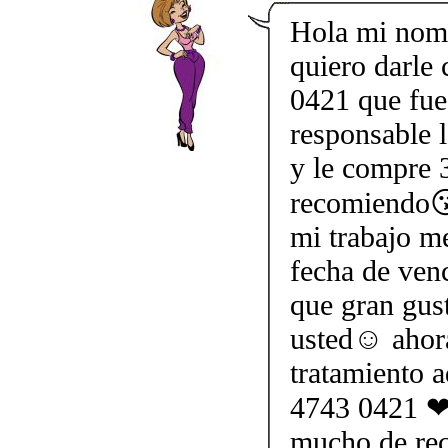
Hola mi nom
quiero darle
0421 que fue
responsable l
y le compre 3
recomiendo😘
mi trabajo me
fecha de ven
que gran gus
usted☺ ahor
tratamiento 
4743 0421 ❤ 
mucho de rec