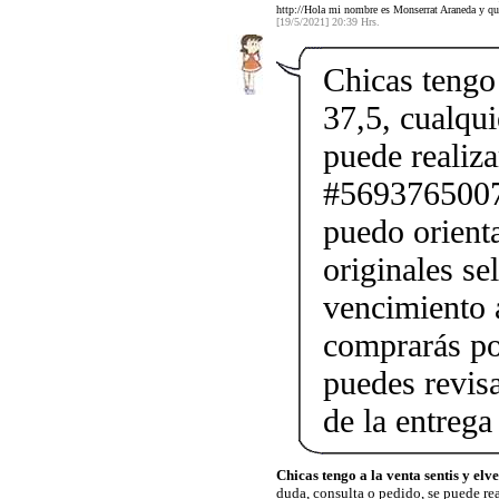
http://Hola mi nombre es Monserrat Araneda y qu
[19/5/2021] 20:39 Hrs.
Chicas tengo 
37,5, cualqui
puede realiz
#56937650075
puedo orienta
originales se
vencimiento a
comprarás po
puedes revis
de la entrega
Chicas tengo a la venta sentis y elv
duda, consulta o pedido, se puede rea