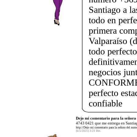
Santiago a l
todo en perfe
primera comp
Valparaíso (
todo perfect
definitivame
negocios j
CONFORME!!!
perfecto esta
confiable
Dejo mi comentario para la señor
4743 0421 que me entrega en Santiag
http://Dejo mi comentario para la señora del nu
[6/5/2021] 3:21 Hrs.