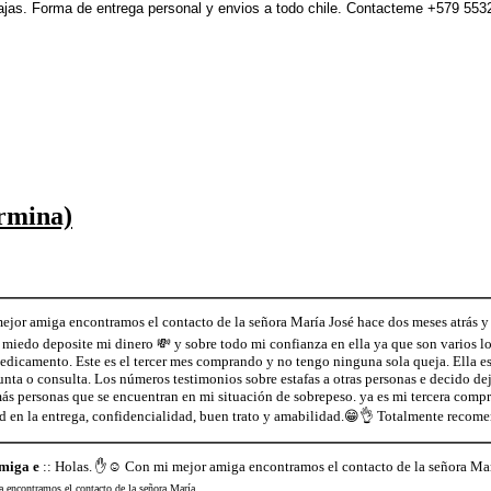
ajas. Forma de entrega personal y envios a todo chile. Contacteme +579 55
ermina)
jor amiga encontramos el contacto de la señora María José hace dos meses atrás y 
iedo deposite mi dinero 💸 y sobre todo mi confianza en ella ya que son varios los
edicamento. Este es el tercer mes comprando y no tengo ninguna sola queja. Ella es
unta o consulta. Los números testimonios sobre estafas a otras personas e decido de
s personas que se encuentran en mi situación de sobrepeso. ya es mi tercera compra
ad en la entrega, confidencialidad, buen trato y amabilidad.😁👌 Totalmente recom
miga e
:: Holas. ✋☺️ Con mi mejor amiga encontramos el contacto de la señora Mar
encontramos el contacto de la señora María