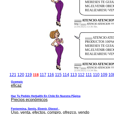
MERESES TE GUIA
MG.ELVENIR OBEX
REALIZARESU VEN
¡¡¡¡¡¡¡ ATENCIO ATENCIO
http://¡¡¡¡¡¡¡ ATENCIO ATENCIO
[13/8/2021] 13:36 Hrs.
¡¡¡¡¡¡¡ ATENCIO A
PRODUCTOS 100%O
MERESES TE GUIA
MG.ELVENIR OBEX
REALIZARESU VEN
¡¡¡¡¡¡¡ ATENCIO ATENCIO
http://¡¡¡¡¡¡¡ ATENCIO ATENCIO
[13/8/2021] 13:34 Hrs.
121
120
119
118
117
116
115
114
113
112
111
110
109
10
Ozempic
eficaz
Haz Tu Pedido Herbalife En Chile En Nuestra Página
Precios económicos
Fentermina, Sentis, Elvenir, Obexol ,
Uso, venta, efectos, compro, ofrezco, vendo