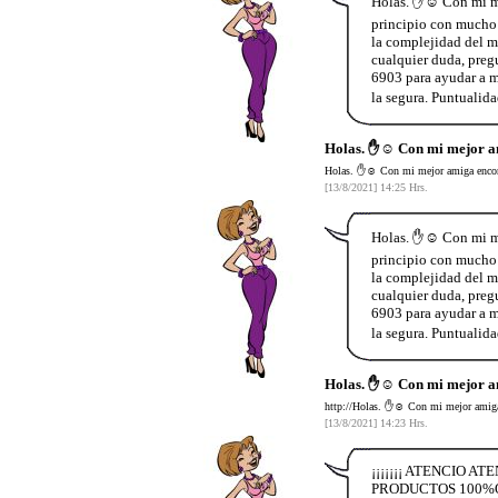
Holas. ✋☺️ Con mi me
principio con mucho m
la complejidad del m
cualquier duda, preg
6903 para ayudar a má
la segura. Puntualid
Holas. ✋☺️ Con mi mejor a
Holas. ✋☺️ Con mi mejor amiga encont
[13/8/2021] 14:25 Hrs.
Holas. ✋☺️ Con mi me
principio con mucho m
la complejidad del m
cualquier duda, preg
6903 para ayudar a má
la segura. Puntualid
Holas. ✋☺️ Con mi mejor a
http://Holas. ✋☺️ Con mi mejor amiga 
[13/8/2021] 14:23 Hrs.
¡¡¡¡¡¡¡ ATENCIO A
PRODUCTOS 100%O