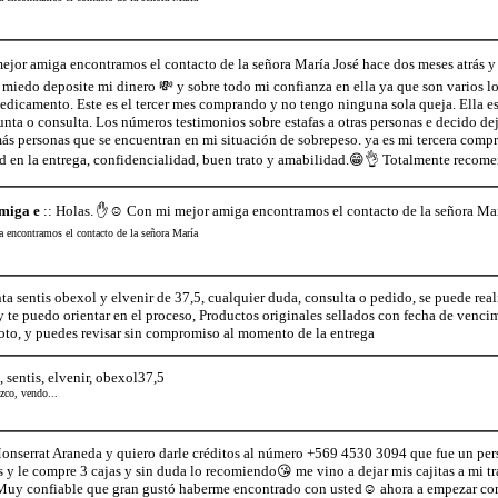
jor amiga encontramos el contacto de la señora María José hace dos meses atrás y 
iedo deposite mi dinero 💸 y sobre todo mi confianza en ella ya que son varios los
edicamento. Este es el tercer mes comprando y no tengo ninguna sola queja. Ella es
unta o consulta. Los números testimonios sobre estafas a otras personas e decido de
s personas que se encuentran en mi situación de sobrepeso. ya es mi tercera compra
ad en la entrega, confidencialidad, buen trato y amabilidad.😁👌 Totalmente recom
miga e
:: Holas. ✋☺️ Con mi mejor amiga encontramos el contacto de la señora Mar
encontramos el contacto de la señora María
nta sentis obexol y elvenir de 37,5, cualquier duda, consulta o pedido, se puede 
 te puedo orientar en el proceso, Productos originales sellados con fecha de venci
oto, y puedes revisar sin compromiso al momento de la entrega
, sentis, elvenir, obexol37,5
ezco, vendo...
nserrat Araneda y quiero darle créditos al número +569 4530 3094 que fue un per
 y le compre 3 cajas y sin duda lo recomiendo😘 me vino a dejar mis cajitas a mi trab
Muy confiable que gran gustó haberme encontrado con usted☺ ahora a empezar con 