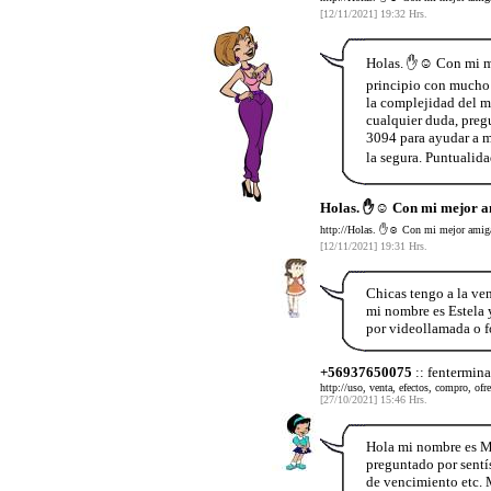
[12/11/2021] 19:32 Hrs.
Holas. ✋☺️ Con mi me
principio con mucho m
la complejidad del m
cualquier duda, preg
3094 para ayudar a má
la segura. Puntualid
Holas. ✋☺️ Con mi mejor a
http://Holas. ✋☺️ Con mi mejor amiga 
[12/11/2021] 19:31 Hrs.
Chicas tengo a la ve
mi nombre es Estela y
por videollamada o f
+56937650075
:: fentermina
http://uso, venta, efectos, compro, ofr
[27/10/2021] 15:46 Hrs.
Hola mi nombre es Mo
preguntado por sentís
de vencimiento etc. 