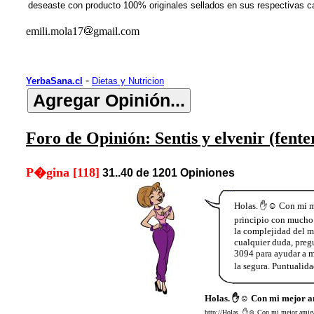
deseaste con producto 100% originales sellados en sus respectivas c
emili.mola17
gmail.com
-
YerbaSana.cl
Dietas y Nutricion
Foro de Opinión: Sentis y elvenir (fent
P�gina [118]
31..40 de 1201 Opiniones
Holas. ✋☺️ Con mi me
principio con mucho m
la complejidad del m
cualquier duda, preg
3094 para ayudar a má
la segura. Puntualid
Holas. ✋☺️ Con mi mejor a
http://Holas. ✋☺️ Con mi mejor amiga 