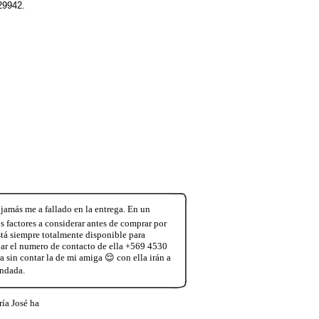
329942.
jamás me a fallado en la entrega. En un
 factores a considerar antes de comprar por
tá siempre totalmente disponible para
jar el numero de contacto de ella +569 4530
 sin contar la de mi amiga 😌 con ella irán a
endada.
ía José ha