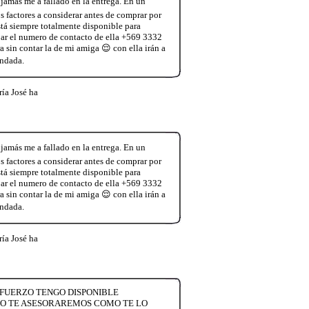
jamás me a fallado en la entrega. En un
 factores a considerar antes de comprar por
tá siempre totalmente disponible para
jar el numero de contacto de ella +569 3332
 sin contar la de mi amiga 😌 con ella irán a
endada.
ía José ha
jamás me a fallado en la entrega. En un
 factores a considerar antes de comprar por
tá siempre totalmente disponible para
jar el numero de contacto de ella +569 3332
 sin contar la de mi amiga 😌 con ella irán a
endada.
ía José ha
 ESFUERZO TENGO DISPONIBLE
TO TE ASESORAREMOS COMO TE LO