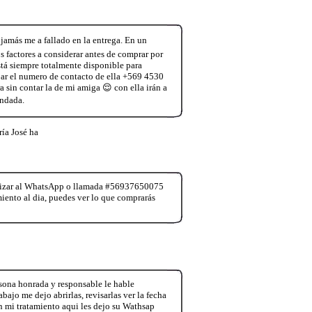
jamás me a fallado en la entrega. En un
 factores a considerar antes de comprar por
tá siempre totalmente disponible para
jar el numero de contacto de ella +569 4530
 sin contar la de mi amiga 😌 con ella irán a
endada.
ía José ha
realizar al WhatsApp o llamada #56937650075
miento al dia, puedes ver lo que comprarás
sona honrada y responsable le hable
ajo me dejo abrirlas, revisarlas ver la fecha
mi tratamiento aqui les dejo su Wathsap