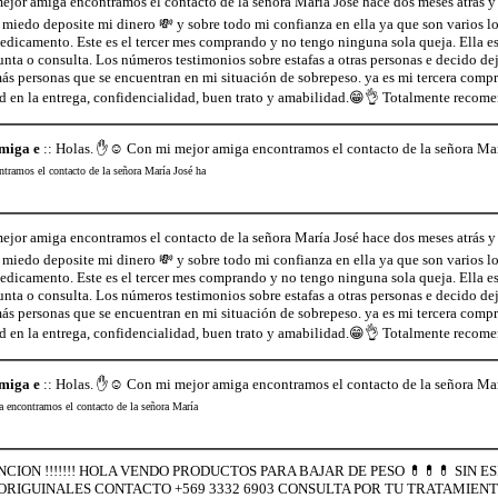
jor amiga encontramos el contacto de la señora María José hace dos meses atrás y 
iedo deposite mi dinero 💸 y sobre todo mi confianza en ella ya que son varios los
edicamento. Este es el tercer mes comprando y no tengo ninguna sola queja. Ella es
unta o consulta. Los números testimonios sobre estafas a otras personas e decido de
s personas que se encuentran en mi situación de sobrepeso. ya es mi tercera compra
ad en la entrega, confidencialidad, buen trato y amabilidad.😁👌 Totalmente recom
miga e
:: Holas. ✋☺️ Con mi mejor amiga encontramos el contacto de la señora Mar
ramos el contacto de la señora María José ha
jor amiga encontramos el contacto de la señora María José hace dos meses atrás y 
iedo deposite mi dinero 💸 y sobre todo mi confianza en ella ya que son varios los
edicamento. Este es el tercer mes comprando y no tengo ninguna sola queja. Ella es
unta o consulta. Los números testimonios sobre estafas a otras personas e decido de
s personas que se encuentran en mi situación de sobrepeso. ya es mi tercera compra
ad en la entrega, confidencialidad, buen trato y amabilidad.😁👌 Totalmente recom
miga e
:: Holas. ✋☺️ Con mi mejor amiga encontramos el contacto de la señora Mar
encontramos el contacto de la señora María
TENCION !!!!!!! HOLA VENDO PRODUCTOS PARA BAJAR DE PESO 💊💊💊 SIN
RIGUINALES CONTACTO +569 3332 6903 CONSULTA POR TU TRATAMIEN