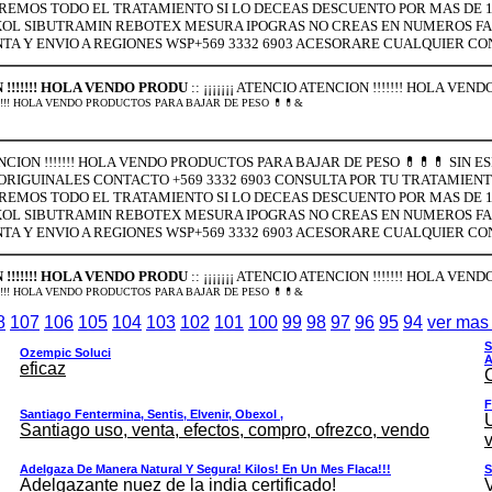
REMOS TODO EL TRATAMIENTO SI LO DECEAS DESCUENTO POR MAS DE 1 
OL SIBUTRAMIN REBOTEX MESURA IPOGRAS NO CREAS EN NUMEROS FALS
TA Y ENVIO A REGIONES WSP+569 3332 6903 ACESORARE CUALQUIER C
N !!!!!!! HOLA VENDO PRODU
:: ¡¡¡¡¡¡¡ ATENCIO ATENCION !!!!!!! HOLA V
N !!!!!!! HOLA VENDO PRODUCTOS PARA BAJAR DE PESO 💊💊&
TENCION !!!!!!! HOLA VENDO PRODUCTOS PARA BAJAR DE PESO 💊💊💊 SIN
RIGUINALES CONTACTO +569 3332 6903 CONSULTA POR TU TRATAMIEN
REMOS TODO EL TRATAMIENTO SI LO DECEAS DESCUENTO POR MAS DE 1 
OL SIBUTRAMIN REBOTEX MESURA IPOGRAS NO CREAS EN NUMEROS FALS
TA Y ENVIO A REGIONES WSP+569 3332 6903 ACESORARE CUALQUIER C
N !!!!!!! HOLA VENDO PRODU
:: ¡¡¡¡¡¡¡ ATENCIO ATENCION !!!!!!! HOLA V
N !!!!!!! HOLA VENDO PRODUCTOS PARA BAJAR DE PESO 💊💊&
8
107
106
105
104
103
102
101
100
99
98
97
96
95
94
ver mas
S
Ozempic Soluci
A
eficaz
F
Santiago Fentermina, Sentis, Elvenir, Obexol ,
Santiago uso, venta, efectos, compro, ofrezco, vendo
v
Adelgaza De Manera Natural Y Segura! Kilos! En Un Mes Flaca!!!
S
Adelgazante nuez de la india certificado!