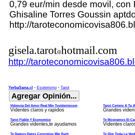
0,79 eur/min desde movil, con 
Ghisaline Torres Goussin aptd
http://taroteconomicovisa806.b
gisela.tarot
hotmail.com
http://taroteconomicovisa806.b
-
-
YerbaSana.cl
Esoterismo
Tarot
Videncia Del Amor Real Min Tuvidentecom
Tarot Certero A Tu 
Videntes claros y rapidos
Grandes viden
Tarot Fiable Y Economico
Te Mostramos El Cam
Grandes videntes,te ayudamos
Videntes claro
Te Damos Datos Concretos Min Eurh
Te Dire Toda La Ver